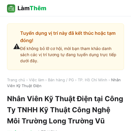
Làm
Thêm
Tuyển dụng vị trí này đã kết thúc hoặc tạm
đóng!
⚠️
Để không bỏ lỡ cơ hội, mời bạn tham khảo danh
sách các vị trí tương tự đang tuyển dụng trực tiếp
dưới đây.
Trang chủ
›
Việc làm
›
Bán hàng / PG
›
TP. Hồ Chí Minh
›
Nhân
Viên Kỹ Thuật Điện
Nhân Viên Kỹ Thuật Điện
tại
Công
Ty TNHH Kỹ Thuật Công Nghệ
Môi Trường Long Trường Vũ