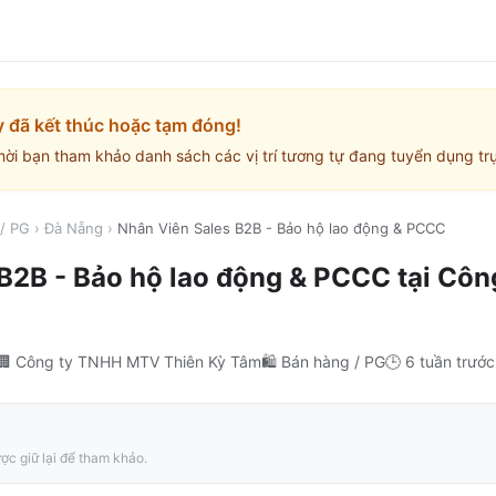
y đã kết thúc hoặc tạm đóng!
mời bạn tham khảo danh sách các vị trí tương tự đang tuyển dụng trự
/ PG
›
Đà Nẵng
›
Nhân Viên Sales B2B - Bảo hộ lao động & PCCC
B2B - Bảo hộ lao động & PCCC
tại
Côn
🏢
Công ty TNHH MTV Thiên Kỳ Tâm
🛍️
Bán hàng / PG
🕒
6 tuần trước
ợc giữ lại để tham khảo.