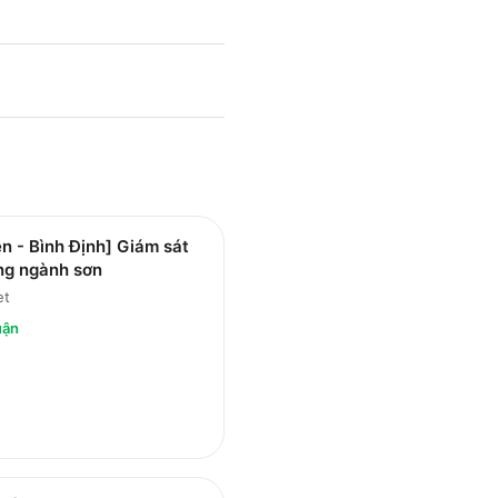
n - Bình Định] Giám sát
ng ngành sơn
et
uận