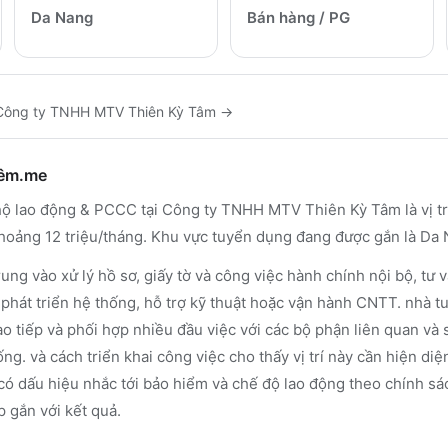
Da Nang
Bán hàng / PG
Công ty TNHH MTV Thiên Kỳ Tâm
→
hêm.me
ộ lao động & PCCC tại Công ty TNHH MTV Thiên Kỳ Tâm là vị trí
 khoảng 12 triệu/tháng. Khu vực tuyển dụng đang được gắn là Da 
ung vào xử lý hồ sơ, giấy tờ và công việc hành chính nội bộ, tư
à phát triển hệ thống, hỗ trợ kỹ thuật hoặc vận hành CNTT. nhà
ao tiếp và phối hợp nhiều đầu việc với các bộ phận liên quan và
ống. và cách triển khai công việc cho thấy vị trí này cần hiện di
có dấu hiệu nhắc tới bảo hiểm và chế độ lao động theo chính sá
 gắn với kết quả.