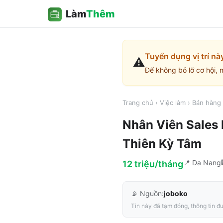
Làm
Thêm
Tuyển dụng vị trí nà
⚠️
Để không bỏ lỡ cơ hội, 
Trang chủ
›
Việc làm
›
Bán hàng 
Nhân Viên Sales 
Thiên Kỳ Tâm
📍
Da Nang
12 triệu/tháng
📡 Nguồn:
joboko
Tin này đã tạm đóng, thông tin đư