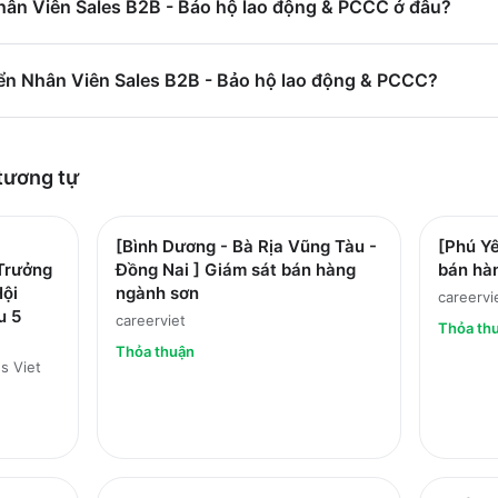
Nhân Viên Sales B2B - Bảo hộ lao động & PCCC ở đâu?
ển Nhân Viên Sales B2B - Bảo hộ lao động & PCCC?
tương tự
[Bình Dương - Bà Rịa Vũng Tàu -
[Phú Yê
 Trưởng
Đồng Nai ] Giám sát bán hàng
bán hà
ội
ngành sơn
careervi
u 5
careerviet
Thỏa th
Thỏa thuận
s Viet