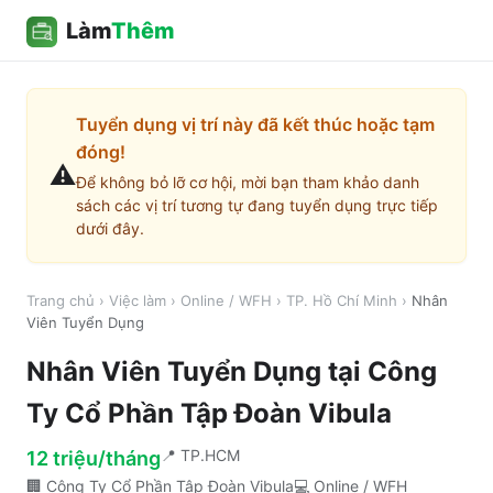
Làm
Thêm
Tuyển dụng vị trí này đã kết thúc hoặc tạm
đóng!
⚠️
Để không bỏ lỡ cơ hội, mời bạn tham khảo danh
sách các vị trí tương tự đang tuyển dụng trực tiếp
dưới đây.
Trang chủ
›
Việc làm
›
Online / WFH
›
TP. Hồ Chí Minh
›
Nhân
Viên Tuyển Dụng
Nhân Viên Tuyển Dụng
tại
Công
Ty Cổ Phần Tập Đoàn Vibula
📍
TP.HCM
12 triệu/tháng
🏢
Công Ty Cổ Phần Tập Đoàn Vibula
💻
Online / WFH