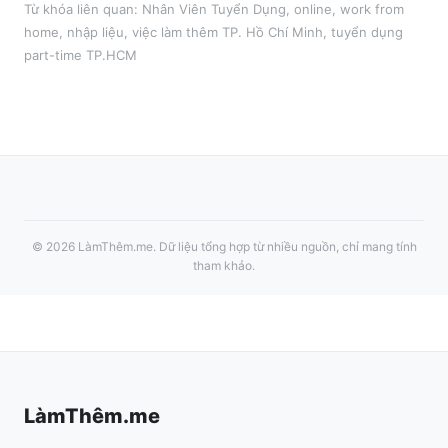
Từ khóa liên quan:
Nhân Viên Tuyển Dụng
,
online, work from
home, nhập liệu
, việc làm thêm
TP. Hồ Chí Minh
, tuyển dụng
part-time
TP.HCM
©
2026
LàmThêm.me
. Dữ liệu tổng hợp từ nhiều nguồn, chỉ mang tính
tham khảo.
LàmThêm.me