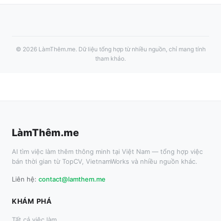
©
2026
LàmThêm.me
. Dữ liệu tổng hợp từ nhiều nguồn, chỉ mang tính
tham khảo.
LàmThêm.me
AI tìm việc làm thêm thông minh tại Việt Nam — tổng hợp việc
bán thời gian từ TopCV, VietnamWorks và nhiều nguồn khác.
Liên hệ:
contact@lamthem.me
KHÁM PHÁ
Tất cả việc làm