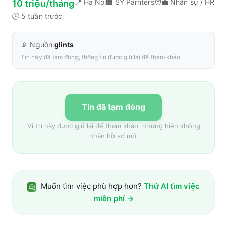
📍
Ha Noi
🏢
SY Parnters
🧑‍💼
Nhân sự / HR
10 triệu/tháng
🕒
5 tuần trước
📡 Nguồn:
glints
Tin này đã tạm đóng, thông tin được giữ lại để tham khảo.
Tin đã tạm đóng
Vị trí này được giữ lại để tham khảo, nhưng hiện không
nhận hồ sơ mới
Muốn tìm việc phù hợp hơn?
Thử AI tìm việc
miễn phí →