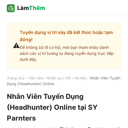
Làm
Thêm
Tuyển dụng vị trí này đã kết thúc hoặc tạm
đóng!
⚠️
Để không bỏ lỡ cơ hội, mời bạn tham khảo danh
sách các vị trí tương tự đang tuyển dụng trực tiếp
dưới đây.
Trang chủ
›
Việc làm
›
Nhân sự / HR
›
Hà Nội
›
Nhân Viên Tuyển
Dụng (Headhunter) Online
Nhân Viên Tuyển Dụng
(Headhunter) Online
tại
SY
Parnters