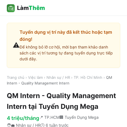
Làm
Thêm
Tuyển dụng vị trí này đã kết thúc hoặc tạm
đóng!
⚠️
Để không bỏ lỡ cơ hội, mời bạn tham khảo danh
sách các vị trí tương tự đang tuyển dụng trực tiếp
dưới đây.
Trang chủ
›
Việc làm
›
Nhân sự / HR
›
TP. Hồ Chí Minh
›
QM
Intern - Quality Management Intern
QM Intern - Quality Management
Intern
tại
Tuyển Dụng Mega
📍
TP.HCM
🏢
Tuyển Dụng Mega
4 triệu/tháng
🧑‍💼
Nhân sự / HR
🕒
6 tuần trước