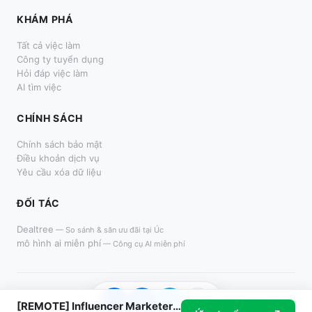
KHÁM PHÁ
Tất cả việc làm
Công ty tuyển dụng
Hỏi đáp việc làm
AI tìm việc
CHÍNH SÁCH
Chính sách bảo mật
Điều khoản dịch vụ
Yêu cầu xóa dữ liệu
ĐỐI TÁC
Dealtree
—
So sánh & săn ưu đãi tại Úc
mô hình ai miễn phí
—
Công cụ AI miễn phí
© 2024–
2026
LàmThêm.me. All rights reserved.
Z
f
TG
Link
[REMOTE] Influencer Marketer - Tìm kiếm & Booking KOC
Một sản phẩm dành cho người tìm việc thời vụ tại Việt Nam.