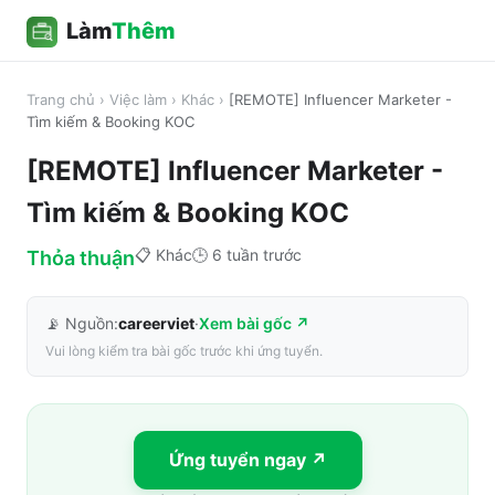
Làm
Thêm
Trang chủ
›
Việc làm
›
Khác
›
[REMOTE] Influencer Marketer -
Tìm kiếm & Booking KOC
[REMOTE] Influencer Marketer -
Tìm kiếm & Booking KOC
📋
Khác
🕒
6 tuần trước
Thỏa thuận
📡 Nguồn:
careerviet
·
Xem bài gốc ↗
Vui lòng kiểm tra bài gốc trước khi ứng tuyển.
Ứng tuyển ngay ↗