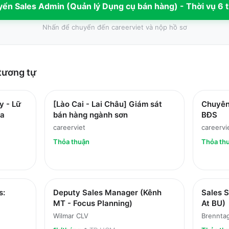
uyển
Sales Admin (Quản lý Dụng cụ bán hàng) - Thời vụ 6 
Nhấn để chuyển đến
careerviet
và nộp hồ sơ
tương tự
y - Lữ
[Lào Cai - Lai Châu] Giám sát
Chuyên
ha
bán hàng ngành sơn
BĐS
careerviet
careervi
Thỏa thuận
Thỏa th
s:
Deputy Sales Manager (Kênh
Sales S
MT - Focus Planning)
At BU)
Wilmar CLV
Brenntag