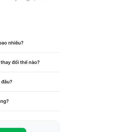
 bao nhiêu?
thay đổi thế nào?
ở đâu?
áng?