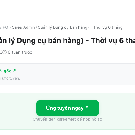
/ PG
›
Sales Admin (Quản lý Dụng cụ bán hàng) - Thời vụ 6 tháng
n lý Dụng cụ bán hàng) - Thời vụ 6 t
PG
🕒
6 tuần trước
ài gốc ↗
hi ứng tuyển.
Ứng tuyển ngay ↗
Chuyển đến
careerviet
để nộp hồ sơ