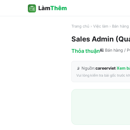
Làm
Thêm
Trang chủ
›
Việc làm
›
Bán hàng 
Sales Admin (Quả
🛍️
Bán hàng / 
Thỏa thuận
📡 Nguồn:
careerviet
·
Xem b
Vui lòng kiểm tra bài gốc trước k