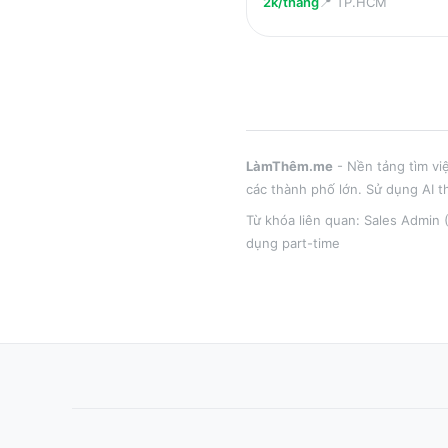
2k/tháng
📍
TP.HCM
LàmThêm.me
- Nền tảng tìm vi
các thành phố lớn
. Sử dụng AI t
Từ khóa liên quan:
Sales Admin 
dụng part-time