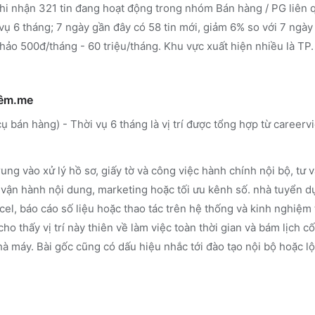
i nhận 321 tin đang hoạt động trong nhóm Bán hàng / PG liên
vụ 6 tháng; 7 ngày gần đây có 58 tin mới, giảm 6% so với 7 ngà
hảo 500đ/tháng - 60 triệu/tháng. Khu vực xuất hiện nhiều là TP.
hêm.me
 bán hàng) - Thời vụ 6 tháng là vị trí được tổng hợp từ career
ung vào xử lý hồ sơ, giấy tờ và công việc hành chính nội bộ, tư
và vận hành nội dung, marketing hoặc tối ưu kênh số. nhà tuyển 
cel, báo cáo số liệu hoặc thao tác trên hệ thống và kinh nghiệm t
cho thấy vị trí này thiên về làm việc toàn thời gian và bám lịch cố
 máy. Bài gốc cũng có dấu hiệu nhắc tới đào tạo nội bộ hoặc lộ