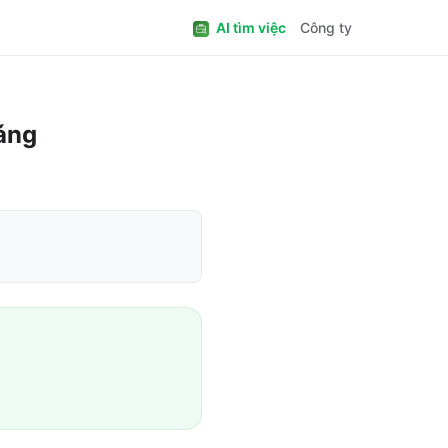
AI tìm việc
Công ty
háng