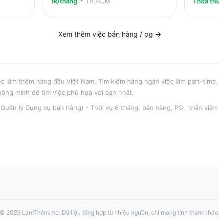
1k/tháng
📍
TP.HCM
Thỏa th
Xem thêm việc
bán hàng / pg
→
ệc làm thêm hàng đầu Việt Nam. Tìm kiếm hàng ngàn việc làm part-time, 
hông minh để tìm việc phù hợp với bạn nhất.
(Quản lý Dụng cụ bán hàng) - Thời vụ 6 tháng
,
bán hàng, PG, nhân viên
©
2026
LàmThêm.me
. Dữ liệu tổng hợp từ nhiều nguồn, chỉ mang tính tham khảo