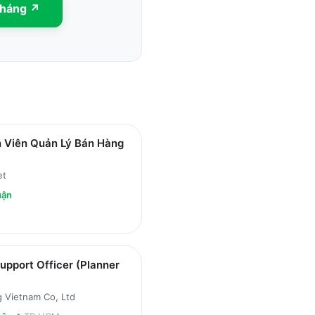
tháng
↗
 Viên Quản Lý Bán Hàng
et
uận
upport Officer (Planner
 Vietnam Co, Ltd