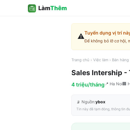
Làm
Thêm
Tuyển dụng vị trí nà
⚠️
Để không bỏ lỡ cơ hội, 
Trang chủ
›
Việc làm
›
Bán hàng 
Sales Intership 
📍
Ha Noi
🏢
H
4 triệu/tháng
📡 Nguồn:
ybox
Tin này đã tạm đóng, thông tin đư