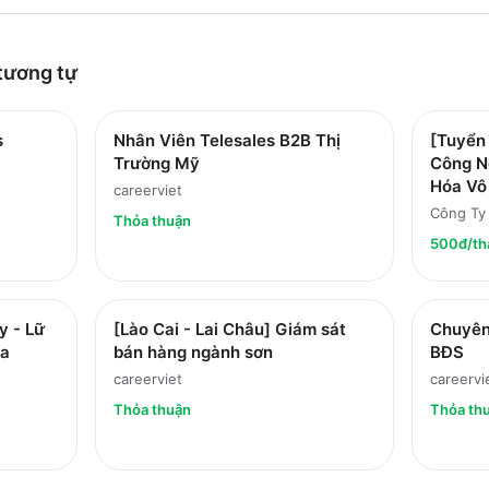
tương tự
s
Nhân Viên Telesales B2B Thị
[Tuyển
Trường Mỹ
Công Ng
Hóa Vô
careerviet
Công Ty
Thỏa thuận
500đ/th
y - Lữ
[Lào Cai - Lai Châu] Giám sát
Chuyên
ha
bán hàng ngành sơn
BĐS
careerviet
careervi
Thỏa thuận
Thỏa th