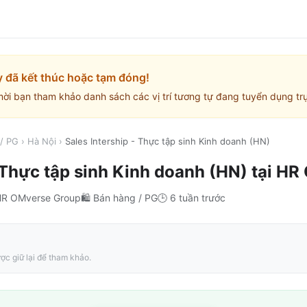
y đã kết thúc hoặc tạm đóng!
mời bạn tham khảo danh sách các vị trí tương tự đang tuyển dụng trự
/ PG
›
Hà Nội
›
Sales Intership - Thực tập sinh Kinh doanh (HN)
- Thực tập sinh Kinh doanh (HN)
tại
HR 
R OMverse Group
🛍️
Bán hàng / PG
🕒
6 tuần trước
ợc giữ lại để tham khảo.