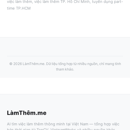
việc làm thêm
, việc làm thêm
TP. Hồ Chí Minh
, tuyển dụng part-
time
TP.HCM
©
2026
LàmThêm.me
. Dữ liệu tổng hợp từ nhiều nguồn, chỉ mang tính
tham khảo.
LàmThêm.me
AI tìm việc làm thêm thông minh tại Việt Nam — tổng hợp việc
bán thời gian từ TopCV, VietnamWorks và nhiều nguồn khác.