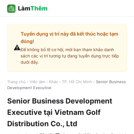
Làm
Thêm
Tuyển dụng vị trí này đã kết thúc hoặc tạm
đóng!
⚠️
Để không bỏ lỡ cơ hội, mời bạn tham khảo danh
sách các vị trí tương tự đang tuyển dụng trực tiếp
dưới đây.
Trang chủ
›
Việc làm
›
Khác
›
TP. Hồ Chí Minh
›
Senior Business
Development Executive
Senior Business Development
Executive
tại
Vietnam Golf
Distribution Co., Ltd