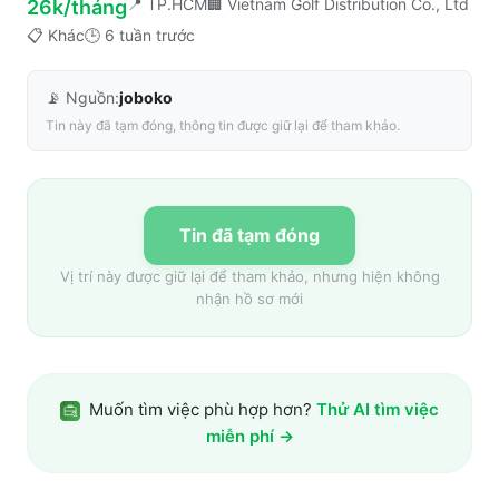
📍
TP.HCM
🏢
Vietnam Golf Distribution Co., Ltd
26k/tháng
📋
Khác
🕒
6 tuần trước
📡 Nguồn:
joboko
Tin này đã tạm đóng, thông tin được giữ lại để tham khảo.
Tin đã tạm đóng
Vị trí này được giữ lại để tham khảo, nhưng hiện không
nhận hồ sơ mới
Muốn tìm việc phù hợp hơn?
Thử AI tìm việc
miễn phí →