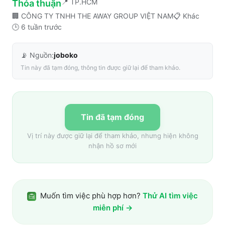
📍
TP.HCM
Thỏa thuận
🏢
CÔNG TY TNHH THE AWAY GROUP VIỆT NAM
📋
Khác
🕒
6 tuần trước
📡 Nguồn:
joboko
Tin này đã tạm đóng, thông tin được giữ lại để tham khảo.
Tin đã tạm đóng
Vị trí này được giữ lại để tham khảo, nhưng hiện không
nhận hồ sơ mới
Muốn tìm việc phù hợp hơn?
Thử AI tìm việc
miễn phí →