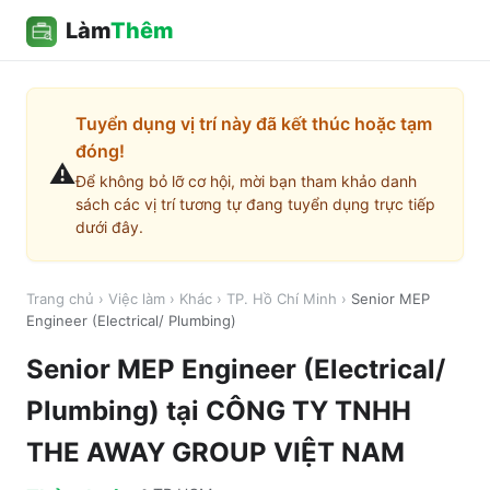
Làm
Thêm
Tuyển dụng vị trí này đã kết thúc hoặc tạm
đóng!
⚠️
Để không bỏ lỡ cơ hội, mời bạn tham khảo danh
sách các vị trí tương tự đang tuyển dụng trực tiếp
dưới đây.
Trang chủ
›
Việc làm
›
Khác
›
TP. Hồ Chí Minh
›
Senior MEP
Engineer (Electrical/ Plumbing)
Senior MEP Engineer (Electrical/
Plumbing)
tại
CÔNG TY TNHH
THE AWAY GROUP VIỆT NAM