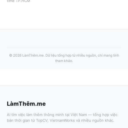
time
TP.HCM
©
2026
LàmThêm.me
. Dữ liệu tổng hợp từ nhiều nguồn, chỉ mang tính
tham khảo.
LàmThêm.me
AI tìm việc làm thêm thông minh tại Việt Nam — tổng hợp việc
bán thời gian từ TopCV, VietnamWorks và nhiều nguồn khác.