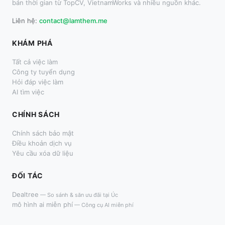
bán thời gian từ TopCV, VietnamWorks và nhiều nguồn khác.
Liên hệ:
contact@lamthem.me
KHÁM PHÁ
Tất cả việc làm
Công ty tuyển dụng
Hỏi đáp việc làm
AI tìm việc
CHÍNH SÁCH
Chính sách bảo mật
Điều khoản dịch vụ
Yêu cầu xóa dữ liệu
ĐỐI TÁC
Dealtree
—
So sánh & săn ưu đãi tại Úc
mô hình ai miễn phí
—
Công cụ AI miễn phí