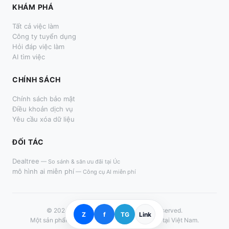
KHÁM PHÁ
Tất cả việc làm
Công ty tuyển dụng
Hỏi đáp việc làm
AI tìm việc
CHÍNH SÁCH
Chính sách bảo mật
Điều khoản dịch vụ
Yêu cầu xóa dữ liệu
ĐỐI TÁC
Dealtree
—
So sánh & săn ưu đãi tại Úc
mô hình ai miễn phí
—
Công cụ AI miễn phí
© 2024–
2026
LàmThêm.me. All rights reserved.
Z
f
TG
Link
Một sản phẩm dành cho người tìm việc thời vụ tại Việt Nam.