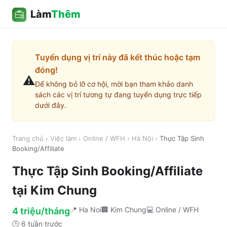
Làm
Thêm
Tuyển dụng vị trí này đã kết thúc hoặc tạm
đóng!
⚠️
Để không bỏ lỡ cơ hội, mời bạn tham khảo danh
sách các vị trí tương tự đang tuyển dụng trực tiếp
dưới đây.
Trang chủ
›
Việc làm
›
Online / WFH
›
Hà Nội
›
Thực Tập Sinh
Booking/Affiliate
Thực Tập Sinh Booking/Affiliate
tại
Kim Chung
📍
Ha Noi
🏢
Kim Chung
💻
Online / WFH
4 triệu/tháng
🕒
6 tuần trước