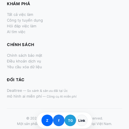
KHÁM PHÁ
Tất cả việc làm
Công ty tuyển dụng
Hỏi đáp việc làm
AI tìm việc
CHÍNH SÁCH
Chính sách bảo mật
Điều khoản dịch vụ
Yêu cầu xóa dữ liệu
ĐỐI TÁC
Dealtree
—
So sánh & săn ưu đãi tại Úc
mô hình ai miễn phí
—
Công cụ AI miễn phí
© 2024–
2026
LàmThêm.me. All rights reserved.
Z
f
TG
Link
Một sản phẩm dành cho người tìm việc thời vụ tại Việt Nam.