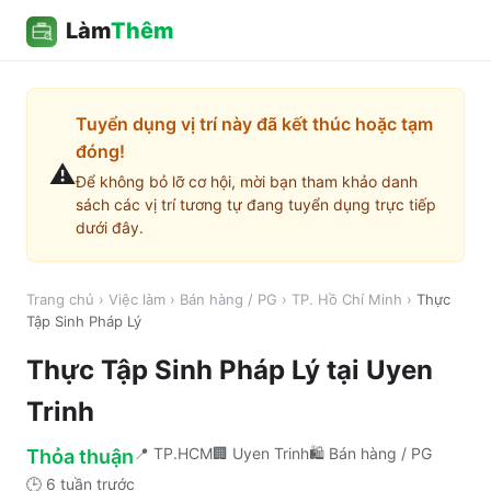
Làm
Thêm
Tuyển dụng vị trí này đã kết thúc hoặc tạm
đóng!
⚠️
Để không bỏ lỡ cơ hội, mời bạn tham khảo danh
sách các vị trí tương tự đang tuyển dụng trực tiếp
dưới đây.
Trang chủ
›
Việc làm
›
Bán hàng / PG
›
TP. Hồ Chí Minh
›
Thực
Tập Sinh Pháp Lý
Thực Tập Sinh Pháp Lý
tại
Uyen
Trinh
📍
TP.HCM
🏢
Uyen Trinh
🛍️
Bán hàng / PG
Thỏa thuận
🕒
6 tuần trước