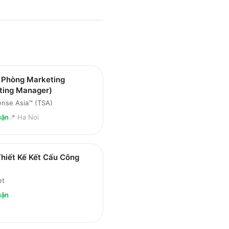
 Phòng Marketing
ting Manager)
ense Asia™ (TSA)
uận
📍
Ha Noi
hiết Kế Kết Cấu Công
et
uận