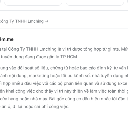
Công Ty TNHH Lmching
→
hêm.me
tại Công Ty TNHH Lmching là vị trí được tổng hợp từ glints. Mức
 tuyển dụng đang được gắn là TP.HCM.
ung vào đối soát số liệu, chứng từ hoặc báo cáo định kỳ, tư vấ
 hành nội dung, marketing hoặc tối ưu kênh số. nhà tuyển dụng 
ối hợp nhiều đầu việc với các bộ phận liên quan và sử dụng Excel
iển khai công việc cho thấy vị trí này thiên về làm việc toàn thời
 cửa hàng hoặc nhà máy. Bài gốc cũng có dấu hiệu nhắc tới đào t
n ở, đi lại hoặc chi phí công việc.