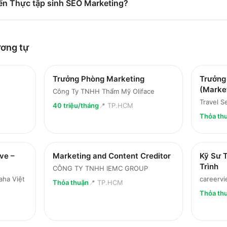
ển Thực tập sinh SEO Marketing?
ơng tự
Trưởng Phòng Marketing
Trưởng
(Marke
Công Ty TNHH Thẩm Mỹ Oliface
Travel S
40 triệu/tháng
📍
TP.HCM
Thỏa th
ve –
Marketing and Content Creditor
Kỹ Sư T
Trình
CÔNG TY TNHH IEMC GROUP
ha Việt
careervi
Thỏa thuận
📍
TP.HCM
Thỏa th