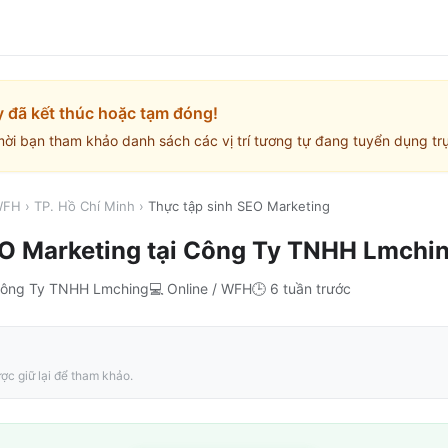
y đã kết thúc hoặc tạm đóng!
mời bạn tham khảo danh sách các vị trí tương tự đang tuyển dụng trự
 WFH
›
TP. Hồ Chí Minh
›
Thực tập sinh SEO Marketing
EO Marketing
tại
Công Ty TNHH Lmchi
ông Ty TNHH Lmching
💻
Online / WFH
🕒
6 tuần trước
ợc giữ lại để tham khảo.