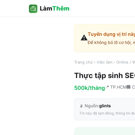
Làm
Thêm
Tuyển dụng vị trí nà
⚠️
Để không bỏ lỡ cơ hội, 
Trang chủ
›
Việc làm
›
Online /
Thực tập sinh S
📍
TP.HCM
🏢
C
500k/tháng
📡 Nguồn:
glints
Tin này đã tạm đóng, thông tin đư