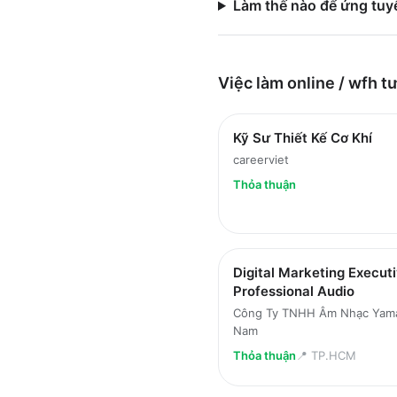
Làm thế nào để ứng tuy
Việc làm
online / wfh
tư
Kỹ Sư Thiết Kế Cơ Khí
careerviet
Thỏa thuận
Digital Marketing Executi
Professional Audio
Công Ty TNHH Âm Nhạc Yama
Nam
Thỏa thuận
📍
TP.HCM