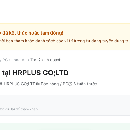
y đã kết thúc hoặc tạm đóng!
mời bạn tham khảo danh sách các vị trí tương tự đang tuyển dụng trự
/ PG
›
Long An
›
Trợ lý kinh doanh
h
tại
HRPLUS CO;LTD
🏢
HRPLUS CO;LTD
🛍️
Bán hàng / PG
🕒
6 tuần trước
ợc giữ lại để tham khảo.