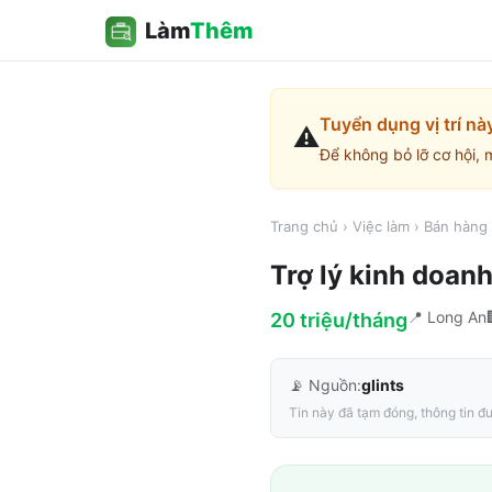
Làm
Thêm
Tuyển dụng vị trí nà
⚠️
Để không bỏ lỡ cơ hội, 
Trang chủ
›
Việc làm
›
Bán hàng 
Trợ lý kinh doan
📍
Long An
20 triệu/tháng
📡 Nguồn:
glints
Tin này đã tạm đóng, thông tin đư