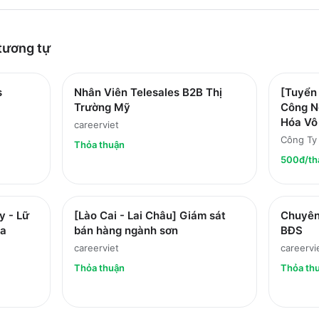
tương tự
s
Nhân Viên Telesales B2B Thị
[Tuyển
Trường Mỹ
Công Ng
Hóa Vô
careerviet
Công Ty
Thỏa thuận
500đ/th
y - Lữ
[Lào Cai - Lai Châu] Giám sát
Chuyên
ha
bán hàng ngành sơn
BĐS
careerviet
careervi
Thỏa thuận
Thỏa th