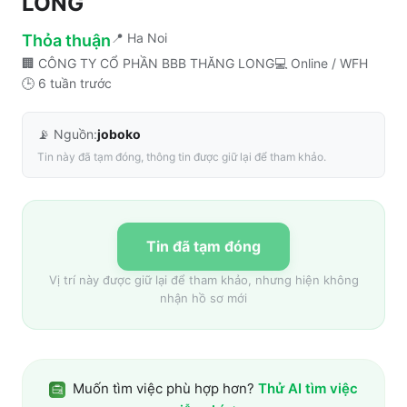
LONG
📍
Ha Noi
Thỏa thuận
🏢
CÔNG TY CỔ PHẦN BBB THĂNG LONG
💻
Online / WFH
🕒
6 tuần trước
📡 Nguồn:
joboko
Tin này đã tạm đóng, thông tin được giữ lại để tham khảo.
Tin đã tạm đóng
Vị trí này được giữ lại để tham khảo, nhưng hiện không
nhận hồ sơ mới
Muốn tìm việc phù hợp hơn?
Thử AI tìm việc