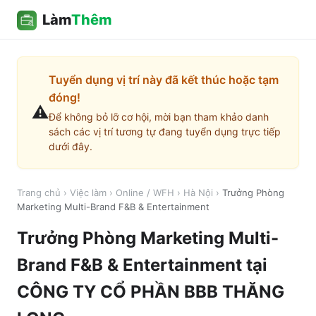
Làm
Thêm
Tuyển dụng vị trí này đã kết thúc hoặc tạm
đóng!
⚠️
Để không bỏ lỡ cơ hội, mời bạn tham khảo danh
sách các vị trí tương tự đang tuyển dụng trực tiếp
dưới đây.
Trang chủ
›
Việc làm
›
Online / WFH
›
Hà Nội
›
Trưởng Phòng
Marketing Multi-Brand F&B & Entertainment
Trưởng Phòng Marketing Multi-
Brand F&B & Entertainment
tại
CÔNG TY CỔ PHẦN BBB THĂNG