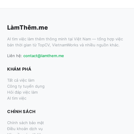
LàmThêm.me
AI tìm việc làm thêm thông minh tại Việt Nam — tổng hợp việc
bán thời gian từ TopCV, VietnamWorks và nhiều nguồn khác.
Liên hệ:
contact@lamthem.me
KHÁM PHÁ
Tất cả việc làm
Công ty tuyển dụng
Hỏi đáp việc làm
AI tìm việc
CHÍNH SÁCH
Chính sách bảo mật
Điều khoản dịch vụ