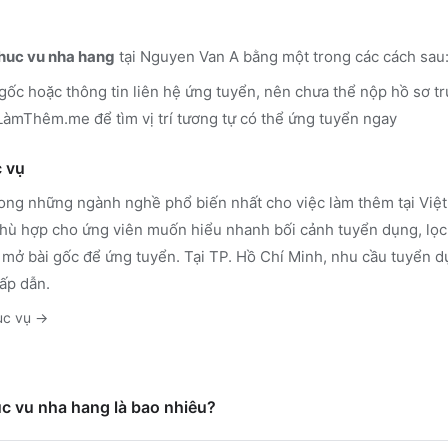
huc vu nha hang
tại Nguyen Van A
bằng một trong các cách sau
 gốc hoặc thông tin liên hệ ứng tuyển, nên chưa thể nộp hồ sơ tr
n LàmThêm.me
để tìm vị trí tương tự có thể ứng tuyển ngay
 vụ
rong những ngành nghề phổ biến nhất cho việc làm thêm tại Việt 
ù hợp cho ứng viên muốn hiểu nhanh bối cảnh tuyển dụng, lọc 
 mở bài gốc để ứng tuyển.
Tại TP. Hồ Chí Minh, nhu cầu tuyển d
ấp dẫn.
ục vụ
→
uc vu nha hang là bao nhiêu?