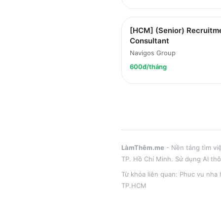
[HCM] (Senior) Recruitm
Consultant
Navigos Group
600đ/tháng
LàmThêm.me
- Nền tảng tìm vi
TP. Hồ Chí Minh
. Sử dụng AI th
Từ khóa liên quan:
Phuc vu nha 
TP.HCM