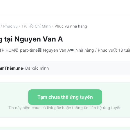
/ Phục vụ
›
TP. Hồ Chí Minh
›
Phuc vu nha hang
g
tại
Nguyen Van A
 TP.HCM
⏰
part-time
🏢
Nguyen Van A
🍽️
Nhà hàng / Phục vụ
🕒
18 tu
àmThêm.me
· Đã xác minh
Tạm chưa thể ứng tuyển
Tin này hiện chưa có link gốc hoặc thông tin liên hệ ứng tuyển