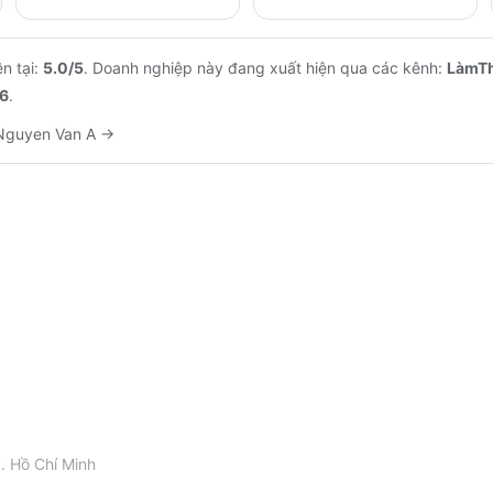
n tại:
5.0
/5
.
Doanh nghiệp này đang xuất hiện qua các kênh:
LàmT
6
.
Nguyen Van A
→
. Hồ Chí Minh