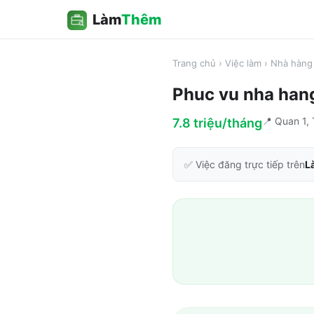
Làm
Thêm
Trang chủ
›
Việc làm
›
Nhà hàng 
Phuc vu nha han
📍
Quan 1,
7.8 triệu/tháng
✅ Việc đăng trực tiếp trên
L