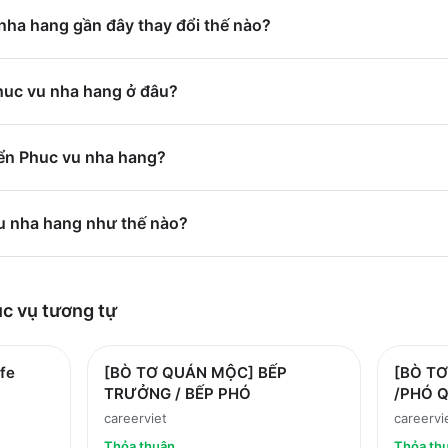
nha hang gần đây thay đổi thế nào?
Phuc vu nha hang ở đâu?
ển Phuc vu nha hang?
vu nha hang như thế nào?
ục vụ
tương tự
fe
[BÒ TƠ QUÁN MỘC] BẾP
[BÒ T
TRƯỞNG / BẾP PHÓ
/PHÓ 
careerviet
careervi
Thỏa thuận
Thỏa th