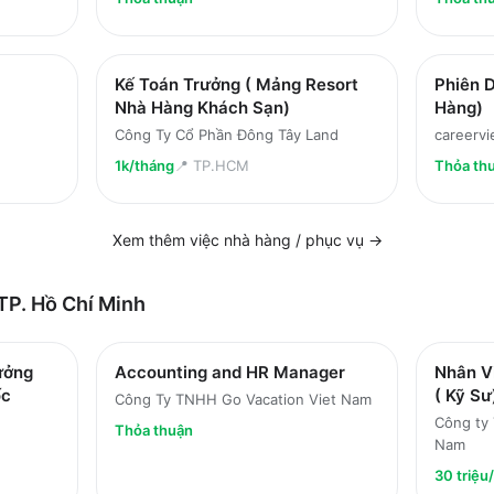
Kế Toán Trưởng ( Mảng Resort
Phiên D
Nhà Hàng Khách Sạn)
Hàng)
Công Ty Cổ Phần Đông Tây Land
careervi
1k/tháng
📍
TP.HCM
Thỏa th
Xem thêm việc
nhà hàng / phục vụ
→
TP. Hồ Chí Minh
ưởng
Accounting and HR Manager
Nhân V
ốc
( Kỹ Sư
Công Ty TNHH Go Vacation Viet Nam
Công ty
Thỏa thuận
Nam
30 triệu