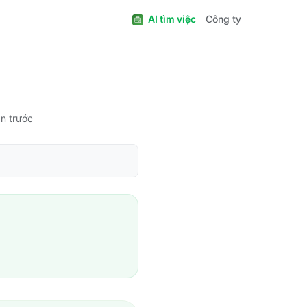
AI tìm việc
Công ty
ần trước