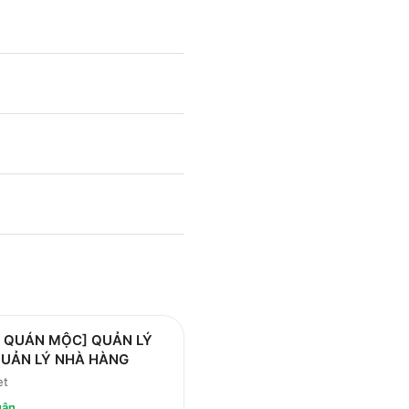
Ơ QUÁN MỘC] QUẢN LÝ
QUẢN LÝ NHÀ HÀNG
et
uận