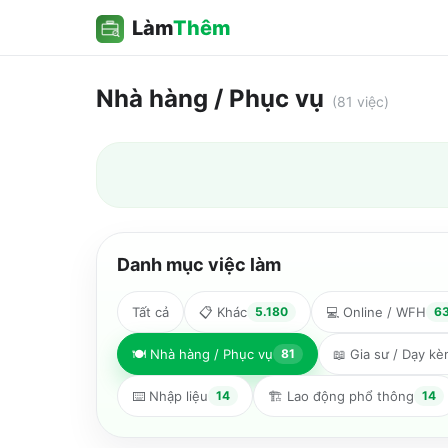
Làm
Thêm
Nhà hàng / Phục vụ
(
81
việc)
Danh mục việc làm
Tất cả
📋
Khác
5.180
💻
Online / WFH
6
🍽️
Nhà hàng / Phục vụ
81
📖
Gia sư / Dạy k
⌨️
Nhập liệu
14
🏗️
Lao động phổ thông
14