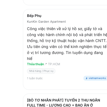
Bếp Phụ
KunKin Garden Apartment
Công việc thiên về xử lý hồ sơ, giấy tờ và
công việc hành chính nội bộ và phát triển h
thống, hỗ trợ kỹ thuật hoặc vận hành CNTT.
Ưu tiên ứng viên có thể kinh nghiệm thực tế
ở vị trí tương đương. Tin tuyển dụng đang
hiể
Thỏa thuận
📍
TP.HCM
Nhà hàng / Phục vụ
1 tuần trước
📡 vietnamworks
[BÒ TƠ NHÂN PHÁT] TUYỂN 2 THU NGÂN
FULL TIME - LƯƠNG CAO + BAO ĂN Ở