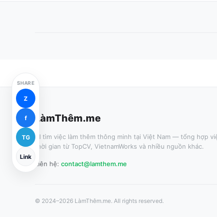
SHARE
Z
LàmThêm.me
f
AI tìm việc làm thêm thông minh tại Việt Nam — tổng hợp vi
TG
thời gian từ TopCV, VietnamWorks và nhiều nguồn khác.
Link
Liên hệ:
contact@lamthem.me
© 2024–
2026
LàmThêm.me. All rights reserved.