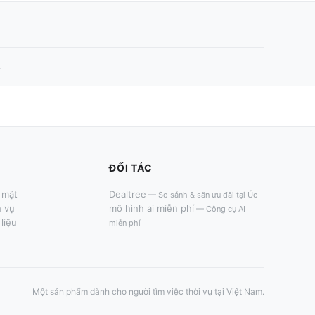
.
ĐỐI TÁC
 mật
Dealtree
—
So sánh & săn ưu đãi tại Úc
h vụ
mô hình ai miễn phí
—
Công cụ AI
liệu
miễn phí
Một sản phẩm dành cho người tìm việc thời vụ tại Việt Nam.