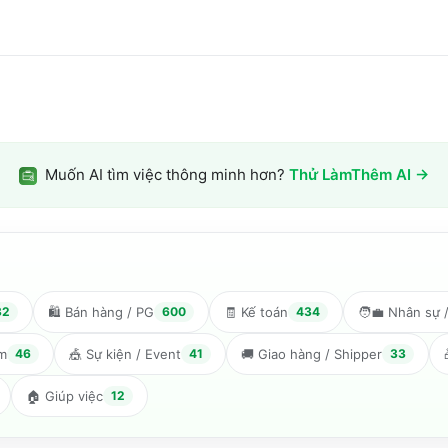
Muốn AI tìm việc thông minh hơn?
Thử LàmThêm AI →
32
🛍️
Bán hàng / PG
600
🧾
Kế toán
434
🧑‍💼
Nhân sự 
èm
46
🎪
Sự kiện / Event
41
🚚
Giao hàng / Shipper
33
🏠
Giúp việc
12