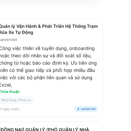
Quản lý Vận Hành & Phát Triển Hệ Thống Trạm
Rửa Xe Tự Động
careerviet
Công việc thiên về tuyển dụng, onboarding
hoặc theo dõi nhân sự và đối soát số liệu,
chứng từ hoặc báo cáo định kỳ. Ưu tiên ứng
viên có thể giao tiếp và phối hợp nhiều đầu
việc với các bộ phận liên quan và sử dụng
Excel,
Thỏa thuận
Nhà hàng / Phục vụ
4 ngày trước
📡 careerviet
[ĐỒNG NAI] QUẢN LÝ /PHÓ QUẢN LÝ NHÀ