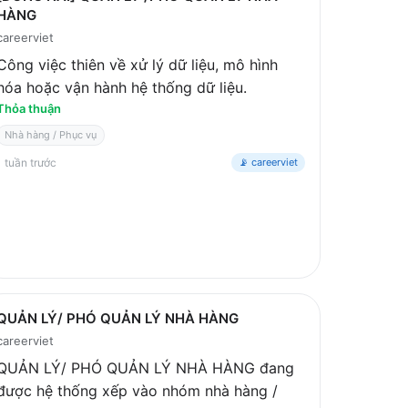
HÀNG
careerviet
Công việc thiên về xử lý dữ liệu, mô hình
hóa hoặc vận hành hệ thống dữ liệu.
Thỏa thuận
Nhà hàng / Phục vụ
1 tuần trước
📡 careerviet
QUẢN LÝ/ PHÓ QUẢN LÝ NHÀ HÀNG
careerviet
QUẢN LÝ/ PHÓ QUẢN LÝ NHÀ HÀNG đang
được hệ thống xếp vào nhóm nhà hàng /