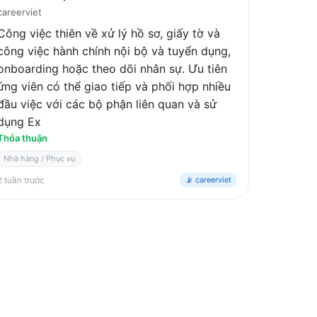
careerviet
Công việc thiên về xử lý hồ sơ, giấy tờ và
công việc hành chính nội bộ và tuyển dụng,
onboarding hoặc theo dõi nhân sự. Ưu tiên
ứng viên có thể giao tiếp và phối hợp nhiều
đầu việc với các bộ phận liên quan và sử
dụng Ex
Thỏa thuận
Nhà hàng / Phục vụ
2 tuần trước
📡 careerviet