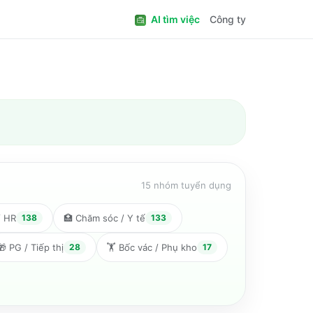
AI tìm việc
Công ty
15
nhóm tuyển dụng
/ HR
138
🏥
Chăm sóc / Y tế
133
🎁
PG / Tiếp thị
28
🏋️
Bốc vác / Phụ kho
17