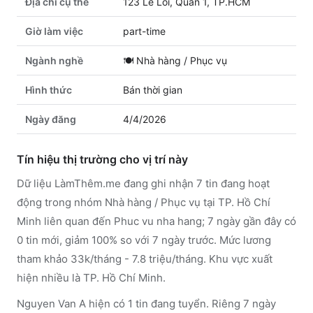
Địa chỉ cụ thể
123 Le Loi, Quan 1, TP.HCM
Giờ làm việc
part-time
Ngành nghề
🍽️
Nhà hàng / Phục vụ
Hình thức
Bán thời gian
Ngày đăng
4/4/2026
Tín hiệu thị trường cho vị trí này
Dữ liệu LàmThêm.me đang ghi nhận 7 tin đang hoạt
động trong nhóm Nhà hàng / Phục vụ tại TP. Hồ Chí
Minh liên quan đến Phuc vu nha hang; 7 ngày gần đây có
0 tin mới, giảm 100% so với 7 ngày trước. Mức lương
tham khảo 33k/tháng - 7.8 triệu/tháng. Khu vực xuất
hiện nhiều là TP. Hồ Chí Minh.
Nguyen Van A hiện có 1 tin đang tuyển. Riêng 7 ngày