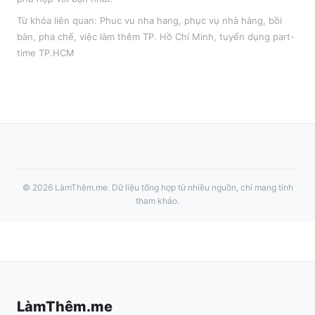
Từ khóa liên quan:
Phuc vu nha hang
,
phục vụ nhà hàng, bồi
bàn, pha chế
, việc làm thêm
TP. Hồ Chí Minh
, tuyển dụng part-
time
TP.HCM
©
2026
LàmThêm.me
. Dữ liệu tổng hợp từ nhiều nguồn, chỉ mang tính
tham khảo.
LàmThêm.me