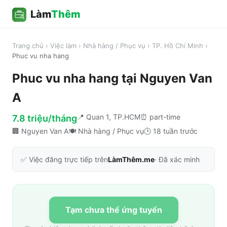
Làm
Thêm
Trang chủ
›
Việc làm
›
Nhà hàng / Phục vụ
›
TP. Hồ Chí Minh
›
Phuc vu nha hang
Phuc vu nha hang
tại
Nguyen Van
A
📍
Quan 1, TP.HCM
⏰
part-time
7.8 triệu/tháng
🏢
Nguyen Van A
🍽️
Nhà hàng / Phục vụ
🕒
18 tuần trước
✅ Việc đăng trực tiếp trên
LàmThêm.me
· Đã xác minh
Tạm chưa thể ứng tuyển