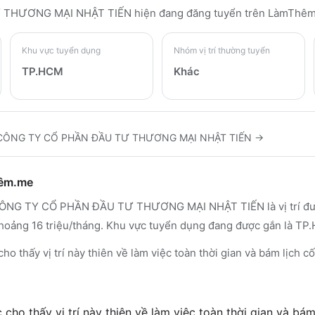
 THƯƠNG MẠI NHẬT TIẾN
hiện đang đăng tuyển trên LàmThê
Khu vực tuyển dụng
Nhóm vị trí thường tuyển
TP.HCM
Khác
CÔNG TY CỔ PHẦN ĐẦU TƯ THƯƠNG MẠI NHẬT TIẾN
→
hêm.me
CÔNG TY CỔ PHẦN ĐẦU TƯ THƯƠNG MẠI NHẬT TIẾN là vị trí được
 khoảng 16 triệu/tháng. Khu vực tuyển dụng đang được gắn là TP
cho thấy vị trí này thiên về làm việc toàn thời gian và bám lịch cố
cho thấy vị trí này thiên về làm việc toàn thời gian và bám