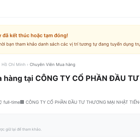
y đã kết thúc hoặc tạm đóng!
mời bạn tham khảo danh sách các vị trí tương tự đang tuyển dụng trự
. Hồ Chí Minh
›
Chuyên Viên Mua hàng
a hàng
tại
CÔNG TY CỔ PHẦN ĐẦU TƯ
⏰
full-time
🏢
CÔNG TY CỔ PHẦN ĐẦU TƯ THƯƠNG MẠI NHẬT TIẾN
ợc giữ lại để tham khảo.