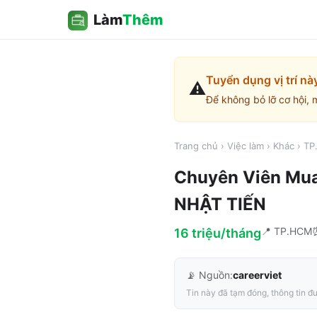
Làm
Thêm
Tuyển dụng vị trí nà
⚠️
Để không bỏ lỡ cơ hội, 
Trang chủ
›
Việc làm
›
Khác
›
TP
Chuyên Viên Mu
NHẬT TIẾN
📍
TP.HCM
16 triệu/tháng
📡 Nguồn:
careerviet
Tin này đã tạm đóng, thông tin đư