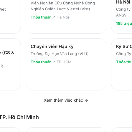
Hà Nội
Viện Nghiên Cứu Công Nghệ Công
Nghiệp Chiến Lược Viettel (Vist)
Việt
Công ty 
ANSV
Thỏa thuận
📍
Ha Noi
185 triệ
Chuyên viên Hậu kỳ
Kỹ Sư 
 (CS &
Trường Đại Học Văn Lang (VLU)
Công Ty
Thỏa thuận
📍
TP.HCM
Thỏa th
ER
Xem thêm việc
khác
→
TP. Hồ Chí Minh