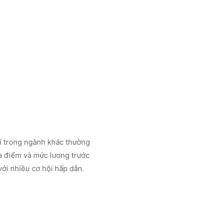
rí trong ngành
khác
thường
a điểm và mức lương trước
ới nhiều cơ hội hấp dẫn.