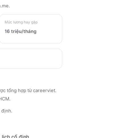
m.me
.
Mức lương hay gặp
16 triệu/tháng
 tổng hợp từ careerviet.
.HCM.
 định.
 lịch cố định