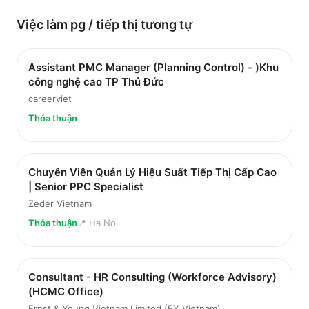
Việc làm
pg / tiếp thị
tương tự
Assistant PMC Manager (Planning Control) - )Khu
công nghệ cao TP Thủ Đức
careerviet
Thỏa thuận
Chuyên Viên Quản Lý Hiệu Suất Tiếp Thị Cấp Cao
| Senior PPC Specialist
Zeder Vietnam
Thỏa thuận
📍
Ha Noi
Consultant - HR Consulting (Workforce Advisory)
(HCMC Office)
Ernst & Young Vietnam Limited (EY Vietnam)