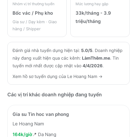
Nhóm vị trí thường tuyển
Mức lương hay gặp
Bốc vác / Phụ kho
33k/tháng - 3.9
triệu/tháng
Gia sư / Dạy kèm · Giao
hàng / Shipper
Đánh giá nhà tuyển dụng hiện tại:
5.0
/5
.
Doanh nghiệp
này đang xuất hiện qua các kênh:
LàmThêm.me
.
Tin
tuyển mới nhất được cập nhật vào
4/4/2026
.
Xem hồ sơ tuyển dụng của
Le Hoang Nam
→
Các vị trí khác doanh nghiệp đang tuyển
Gia su Tin hoc van phong
Le Hoang Nam
164k/giờ
📍
Da Nang