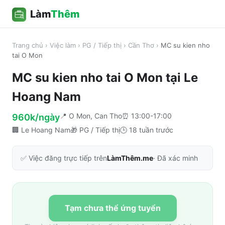
Làm
Thêm
Trang chủ
›
Việc làm
›
PG / Tiếp thị
›
Cần Thơ
›
MC su kien nho
tai O Mon
MC su kien nho tai O Mon
tại
Le
Hoang Nam
📍
O Mon, Can Tho
⏰
13:00-17:00
960k/ngày
🏢
Le Hoang Nam
🎁
PG / Tiếp thị
🕒
18 tuần trước
✅ Việc đăng trực tiếp trên
LàmThêm.me
· Đã xác minh
Tạm chưa thể ứng tuyển