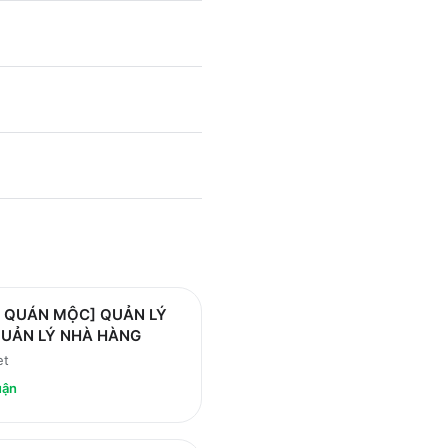
Ơ QUÁN MỘC] QUẢN LÝ
QUẢN LÝ NHÀ HÀNG
et
uận