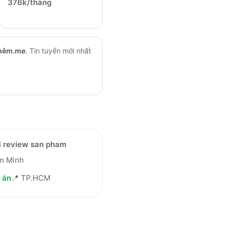
376k/tháng
hêm.me
.
Tin tuyển mới nhất
i review san pham
an Minh
 án
📍
TP.HCM