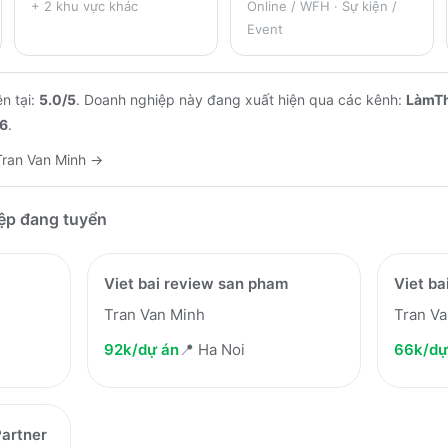
+
2
khu vực khác
Online / WFH · Sự kiện /
Event
n tại:
5.0
/5
.
Doanh nghiệp này đang xuất hiện qua các kênh:
LàmT
6
.
Tran Van Minh
→
iệp đang tuyển
Viet bai review san pham
Viet ba
Tran Van Minh
Tran V
92k/dự án
📍
Ha Noi
66k/dự
Partner