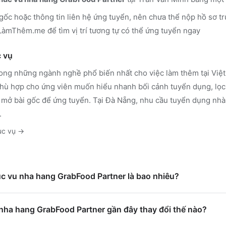
 gốc hoặc thông tin liên hệ ứng tuyển, nên chưa thể nộp hồ sơ tr
n LàmThêm.me
để tìm vị trí tương tự có thể ứng tuyển ngay
 vụ
rong những ngành nghề phổ biến nhất cho việc làm thêm tại Việt 
ù hợp cho ứng viên muốn hiểu nhanh bối cảnh tuyển dụng, lọc 
 mở bài gốc để ứng tuyển.
Tại Đà Nẵng, nhu cầu tuyển dụng nhà
.
ục vụ
→
uc vu nha hang GrabFood Partner là bao nhiêu?
nha hang GrabFood Partner gần đây thay đổi thế nào?