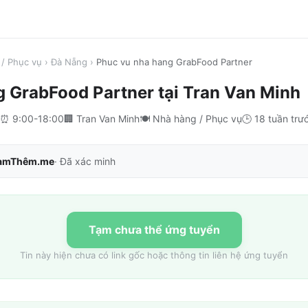
/ Phục vụ
›
Đà Nẵng
›
Phuc vu nha hang GrabFood Partner
g GrabFood Partner
tại
Tran Van Minh
⏰
9:00-18:00
🏢
Tran Van Minh
🍽️
Nhà hàng / Phục vụ
🕒
18 tuần trư
àmThêm.me
· Đã xác minh
Tạm chưa thể ứng tuyển
Tin này hiện chưa có link gốc hoặc thông tin liên hệ ứng tuyển