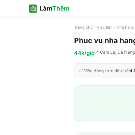
Làm
Thêm
Trang chủ
›
Việc làm
›
Nhà hàng 
Phuc vu nha han
📍
Cam Le, Da Nang
44k/giờ
✅ Việc đăng trực tiếp trên
L