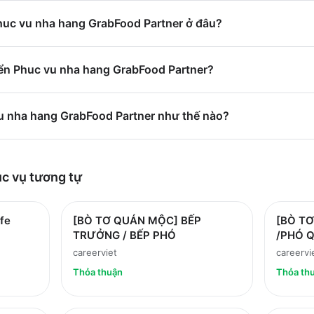
Phuc vu nha hang GrabFood Partner ở đâu?
ển Phuc vu nha hang GrabFood Partner?
vu nha hang GrabFood Partner như thế nào?
ục vụ
tương tự
fe
[BÒ TƠ QUÁN MỘC] BẾP
[BÒ T
TRƯỞNG / BẾP PHÓ
/PHÓ 
careerviet
careervi
Thỏa thuận
Thỏa th