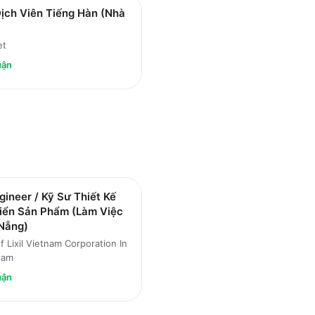
ịch Viên Tiếng Hàn (Nhà
et
uận
ineer / Kỹ Sư Thiết Kế
riển Sản Phẩm (Làm Việc
 Nẵng)
f Lixil Vietnam Corporation In
Nam
uận