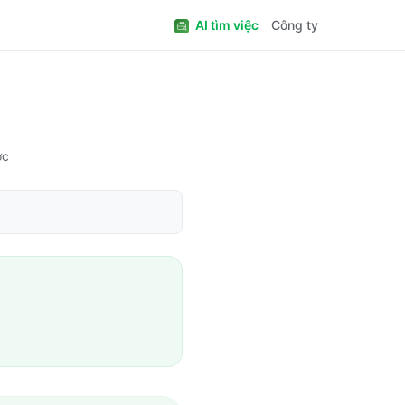
AI tìm việc
Công ty
ớc