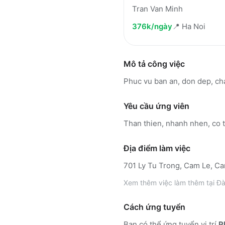
Tran Van Minh
376k/ngày
📍
Ha Noi
Mô tả công việc
Phuc vu ban an, don dep, c
Yêu cầu ứng viên
Than thien, nhanh nhen, co t
Địa điểm làm việc
701 Ly Tu Trong, Cam Le, C
Xem thêm
việc làm thêm tại
Đà
Cách ứng tuyển
Bạn có thể ứng tuyển vị trí
P