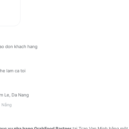
hao don khach hang
he lam ca toi
am Le, Da Nang
 Nẵng
huc vu nha hang GrabFood Partner
tại Tran Van Minh
bằng một 