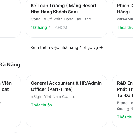
Kế Toán Trưởng ( Mảng Resort
Phiên D
Nhà Hàng Khách Sạn)
Hàng)
Công Ty Cổ Phần Đông Tây Land
careervi
1k/tháng
📍
TP.HCM
Thỏa th
Xem thêm việc
nhà hàng / phục vụ
→
Đà Nẵng
 Viên
General Accountant & HR/Admin
R&D Eng
icat
Officer (Part-Time)
Phát T
Tại Đà
nSight Viet Nam Co.,Ltd
p
Branch o
Thỏa thuận
Quang 
Thỏa th