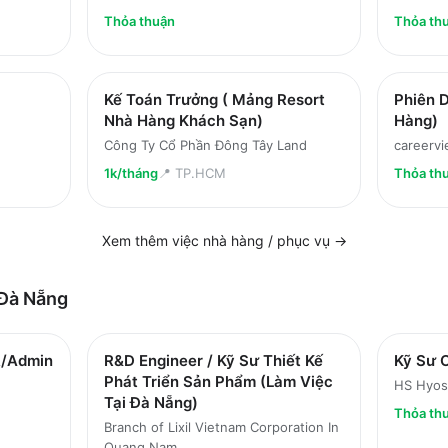
Thỏa thuận
Thỏa th
Kế Toán Trưởng ( Mảng Resort
Phiên D
Nhà Hàng Khách Sạn)
Hàng)
Công Ty Cổ Phần Đông Tây Land
careervi
1k/tháng
📍
TP.HCM
Thỏa th
Xem thêm việc
nhà hàng / phục vụ
→
Đà Nẵng
R/Admin
R&D Engineer / Kỹ Sư Thiết Kế
Kỹ Sư 
Phát Triển Sản Phẩm (Làm Việc
HS Hyos
Tại Đà Nẵng)
Thỏa th
Branch of Lixil Vietnam Corporation In
Quang Nam