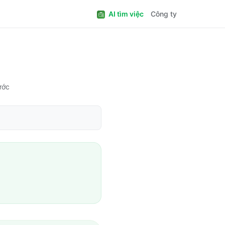
AI tìm việc
Công ty
ước