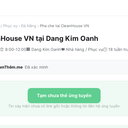
/ Phục vụ
›
Đà Nẵng
›
Pha che tai CleanHouse VN
anHouse VN
tại
Dang Kim Oanh
⏰
8:00-12:00
🏢
Dang Kim Oanh
🍽️
Nhà hàng / Phục vụ
🕒
18 tuần tr
àmThêm.me
· Đã xác minh
Tạm chưa thể ứng tuyển
Tin này hiện chưa có link gốc hoặc thông tin liên hệ ứng tuyển