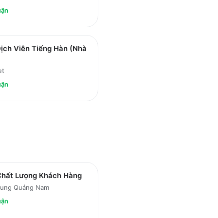
uận
ịch Viên Tiếng Hàn (Nhà
et
uận
Chất Lượng Khách Hàng
ung Quảng Nam
uận