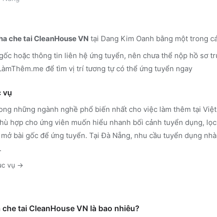
ha che tai CleanHouse VN
tại Dang Kim Oanh
bằng một trong cá
 gốc hoặc thông tin liên hệ ứng tuyển, nên chưa thể nộp hồ sơ tr
n LàmThêm.me
để tìm vị trí tương tự có thể ứng tuyển ngay
 vụ
rong những ngành nghề phổ biến nhất cho việc làm thêm tại Việt 
ù hợp cho ứng viên muốn hiểu nhanh bối cảnh tuyển dụng, lọc 
 mở bài gốc để ứng tuyển.
Tại Đà Nẵng, nhu cầu tuyển dụng nhà
.
ục vụ
→
a che tai CleanHouse VN là bao nhiêu?