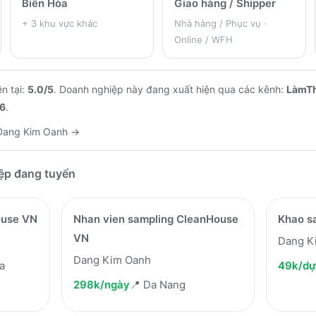
Biên Hòa
Giao hàng / Shipper
+
3
khu vực khác
Nhà hàng / Phục vụ ·
Online / WFH
n tại:
5.0
/5
.
Doanh nghiệp này đang xuất hiện qua các kênh:
LàmT
6
.
Dang Kim Oanh
→
iệp đang tuyển
ouse VN
Nhan vien sampling CleanHouse
Khao sa
VN
Dang K
Dang Kim Oanh
a
49k/dự
298k/ngày
📍
Da Nang