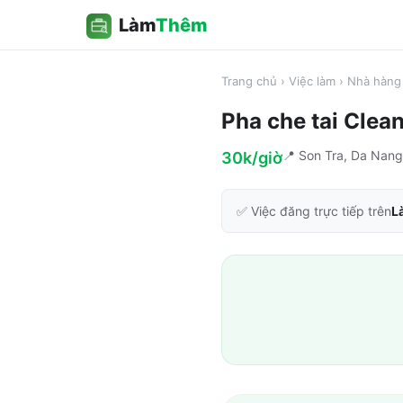
Làm
Thêm
Trang chủ
›
Việc làm
›
Nhà hàng 
Pha che tai Cle
📍
Son Tra, Da Nang
30k/giờ
✅ Việc đăng trực tiếp trên
L