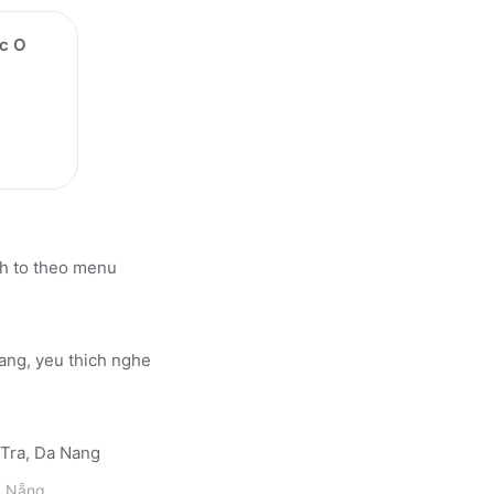
uc O
nh to theo menu
ang, yeu thich nghe
 Tra, Da Nang
 Nẵng