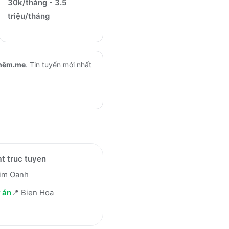
30k/tháng - 3.5
triệu/tháng
hêm.me
.
Tin tuyển mới nhất
t truc tuyen
im Oanh
 án
📍
Bien Hoa