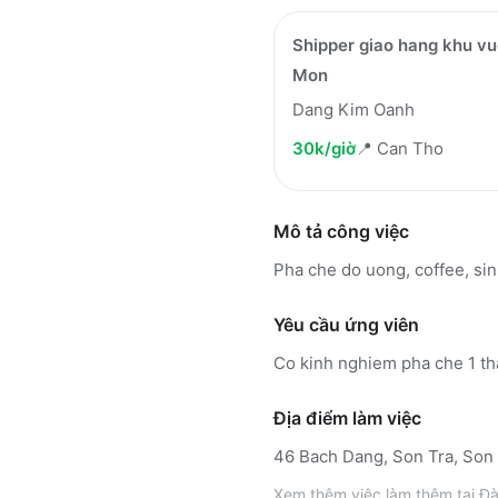
Shipper giao hang khu v
Mon
Dang Kim Oanh
30k/giờ
📍
Can Tho
Mô tả công việc
Pha che do uong, coffee, si
Yêu cầu ứng viên
Co kinh nghiem pha che 1 th
Địa điểm làm việc
46 Bach Dang, Son Tra, Son
Xem thêm
việc làm thêm tại
Đà