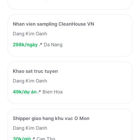
Nhan vien sampling CleanHouse VN
Dang Kim Oanh
298k/ngày
📍
Da Nang
Khao sat truc tuyen
Dang Kim Oanh
49k/dự án
📍
Bien Hoa
Shipper giao hang khu vuc O Mon
Dang Kim Oanh
30k/giờ
📍
Can Tho