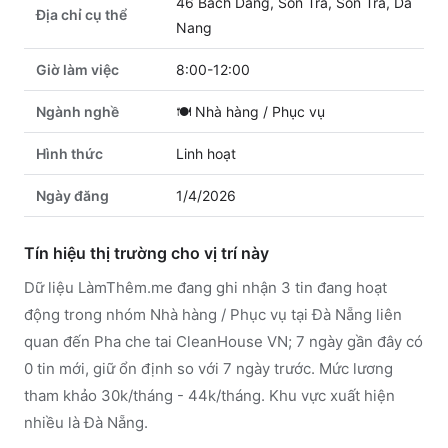
46 Bach Dang, Son Tra, Son Tra, Da
Địa chỉ cụ thể
Nang
Giờ làm việc
8:00-12:00
Ngành nghề
🍽️
Nhà hàng / Phục vụ
Hình thức
Linh hoạt
Ngày đăng
1/4/2026
Tín hiệu thị trường cho vị trí này
Dữ liệu LàmThêm.me đang ghi nhận 3 tin đang hoạt
động trong nhóm Nhà hàng / Phục vụ tại Đà Nẵng liên
quan đến Pha che tai CleanHouse VN; 7 ngày gần đây có
0 tin mới, giữ ổn định so với 7 ngày trước. Mức lương
tham khảo 30k/tháng - 44k/tháng. Khu vực xuất hiện
nhiều là Đà Nẵng.