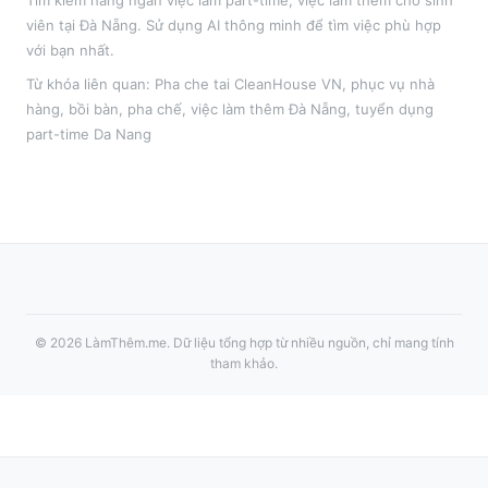
Tìm kiếm hàng ngàn việc làm part-time, việc làm thêm cho sinh
viên tại
Đà Nẵng
. Sử dụng AI thông minh để tìm việc phù hợp
với bạn nhất.
Từ khóa liên quan:
Pha che tai CleanHouse VN
,
phục vụ nhà
hàng, bồi bàn, pha chế
, việc làm thêm
Đà Nẵng
, tuyển dụng
part-time
Da Nang
©
2026
LàmThêm.me
. Dữ liệu tổng hợp từ nhiều nguồn, chỉ mang tính
tham khảo.