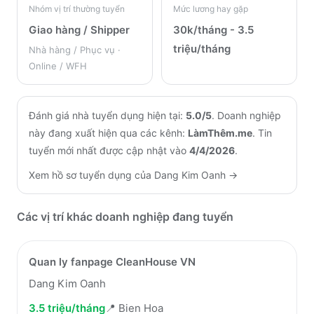
Nhóm vị trí thường tuyển
Mức lương hay gặp
Giao hàng / Shipper
30k/tháng - 3.5
triệu/tháng
Nhà hàng / Phục vụ ·
Online / WFH
Đánh giá nhà tuyển dụng hiện tại:
5.0
/5
.
Doanh nghiệp
này đang xuất hiện qua các kênh:
LàmThêm.me
.
Tin
tuyển mới nhất được cập nhật vào
4/4/2026
.
Xem hồ sơ tuyển dụng của
Dang Kim Oanh
→
Các vị trí khác doanh nghiệp đang tuyển
Quan ly fanpage CleanHouse VN
Dang Kim Oanh
3.5 triệu/tháng
📍
Bien Hoa