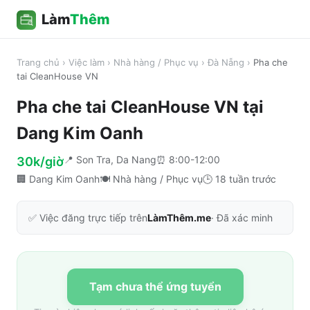
Làm
Thêm
Trang chủ
›
Việc làm
›
Nhà hàng / Phục vụ
›
Đà Nẵng
›
Pha che
tai CleanHouse VN
Pha che tai CleanHouse VN
tại
Dang Kim Oanh
📍
Son Tra, Da Nang
⏰
8:00-12:00
30k/giờ
🏢
Dang Kim Oanh
🍽️
Nhà hàng / Phục vụ
🕒
18 tuần trước
✅ Việc đăng trực tiếp trên
LàmThêm.me
· Đã xác minh
Tạm chưa thể ứng tuyển