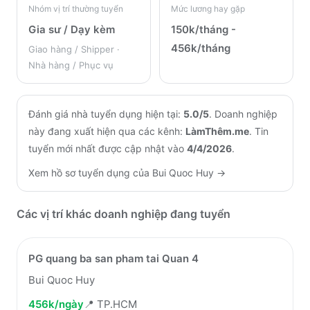
Nhóm vị trí thường tuyển
Mức lương hay gặp
Gia sư / Dạy kèm
150k/tháng -
456k/tháng
Giao hàng / Shipper ·
Nhà hàng / Phục vụ
Đánh giá nhà tuyển dụng hiện tại:
5.0
/5
.
Doanh nghiệp
này đang xuất hiện qua các kênh:
LàmThêm.me
.
Tin
tuyển mới nhất được cập nhật vào
4/4/2026
.
Xem hồ sơ tuyển dụng của
Bui Quoc Huy
→
Các vị trí khác doanh nghiệp đang tuyển
PG quang ba san pham tai Quan 4
Bui Quoc Huy
456k/ngày
📍
TP.HCM