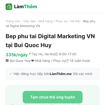
Làm
Thêm
Trang chủ
›
Việc làm
›
Nhà hàng / Phục vụ
›
Hà Nội
›
Bep phu
tai Digital Marketing VN
Bep phu tai Digital Marketing VN
tại
Bui Quoc Huy
📍
Tay Ho, Ha Noi
⏰
8:00-17:00
335k/ngày
🏢
Bui Quoc Huy
🍽️
Nhà hàng / Phục vụ
🕒
18 tuần trước
✅ Việc đăng trực tiếp trên
LàmThêm.me
· Đã xác minh
Tạm chưa thể ứng tuyển