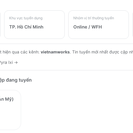
Khu vực tuyển dụng
Nhóm vị trí thường tuyển
TP. Hồ Chí Minh
Online / WFH
t hiện qua các kênh:
vietnamworks
.
Tin tuyển mới nhất được cập n
Pyra Ixi
→
iệp đang tuyển
Án Mỹ)