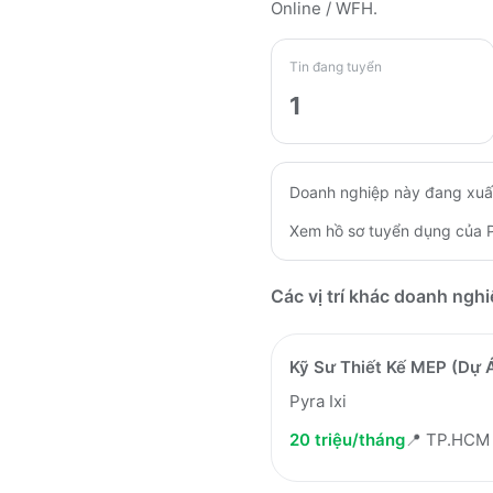
Online / WFH
.
Tin đang tuyển
1
Doanh nghiệp này đang xuấ
Xem hồ sơ tuyển dụng của
Các vị trí khác doanh ngh
Kỹ Sư Thiết Kế MEP (Dự 
Pyra Ixi
20 triệu/tháng
📍
TP.HCM