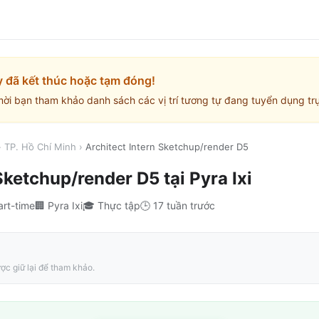
y đã kết thúc hoặc tạm đóng!
mời bạn tham khảo danh sách các vị trí tương tự đang tuyển dụng trự
›
TP. Hồ Chí Minh
›
Architect Intern Sketchup/render D5
 Sketchup/render D5
tại
Pyra Ixi
art-time
🏢
Pyra Ixi
🎓
Thực tập
🕒
17 tuần trước
ợc giữ lại để tham khảo.