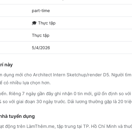
part-time
🎓
Thực tập
Thực tập
5/4/2026
rí này
ển dụng mới cho Architect Intern Sketchup/render D5. Người tì
ể có nhiều lựa chọn hơn.
tuyển. Riêng 7 ngày gần đây ghi nhận 0 tin mới, giữ ổn định so vớ
% so với giai đoạn 30 ngày trước. Dải lương thường gặp là 20 tri
 nhà tuyển dụng
hoạt động trên LàmThêm.me
, tập trung tại TP. Hồ Chí Minh
và thư