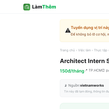
Làm
Thêm
Tuyển dụng vị trí nà
⚠️
Để không bỏ lỡ cơ hội, 
Trang chủ
›
Việc làm
›
Thực tập
Architect Intern
📍
TP.HCM
⏰
p
150đ/tháng
📡 Nguồn:
vietnamworks
Tin này đã tạm đóng, thông tin đư