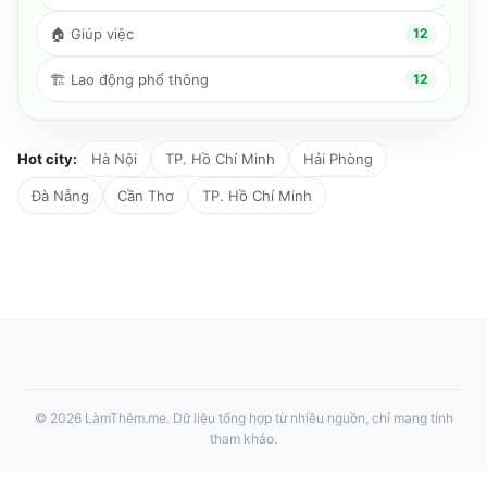
🏠
Giúp việc
12
🏗️
Lao động phổ thông
12
Hot city:
Hà Nội
TP. Hồ Chí Minh
Hải Phòng
Đà Nẵng
Cần Thơ
TP. Hồ Chí Minh
©
2026
LàmThêm.me
. Dữ liệu tổng hợp từ nhiều nguồn, chỉ mang tính
tham khảo.