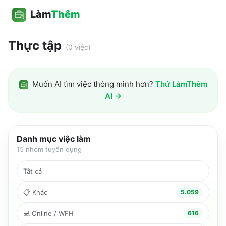
Làm
Thêm
Thực tập
(
0
việc)
Muốn AI tìm việc thông minh hơn?
Thử LàmThêm
AI →
Danh mục việc làm
15
nhóm tuyển dụng
Tất cả
📋
Khác
5.059
💻
Online / WFH
616