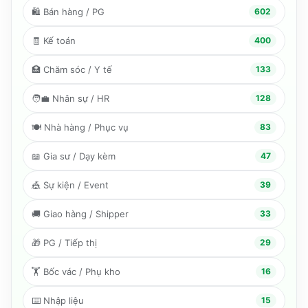
🛍️
Bán hàng / PG
602
🧾
Kế toán
400
🏥
Chăm sóc / Y tế
133
🧑‍💼
Nhân sự / HR
128
🍽️
Nhà hàng / Phục vụ
83
📖
Gia sư / Dạy kèm
47
🎪
Sự kiện / Event
39
🚚
Giao hàng / Shipper
33
🎁
PG / Tiếp thị
29
🏋️
Bốc vác / Phụ kho
16
⌨️
Nhập liệu
15