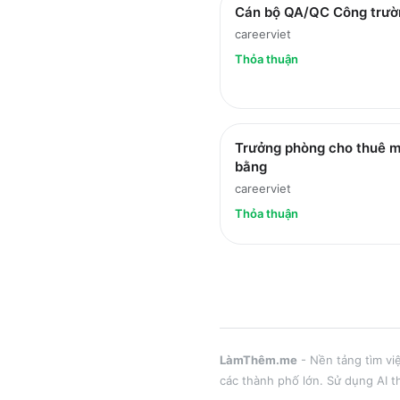
Cán bộ QA/QC Công trườ
careerviet
Thỏa thuận
Trưởng phòng cho thuê m
bằng
careerviet
Thỏa thuận
LàmThêm.me
- Nền tảng tìm vi
các thành phố lớn
. Sử dụng AI t