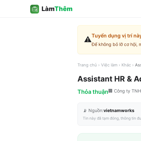
Làm
Thêm
Tuyển dụng vị trí nà
⚠️
Để không bỏ lỡ cơ hội, 
Trang chủ
›
Việc làm
›
Khác
›
As
Assistant HR & A
🏢
Công ty TNH
Thỏa thuận
📡 Nguồn:
vietnamworks
Tin này đã tạm đóng, thông tin đư