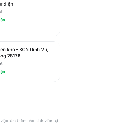
ơ điện
et
uận
ên kho - KCN Đình Vũ,
òng 28178
et
uận
việc làm thêm cho sinh viên tại