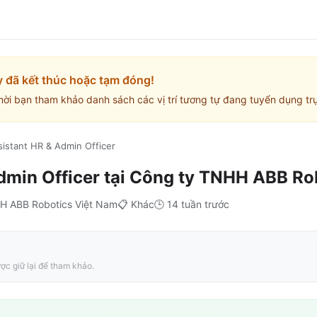
y đã kết thúc hoặc tạm đóng!
mời bạn tham khảo danh sách các vị trí tương tự đang tuyển dụng trự
sistant HR & Admin Officer
dmin Officer
tại
Công ty TNHH ABB Rob
H ABB Robotics Việt Nam
📋
Khác
🕒
14 tuần trước
ợc giữ lại để tham khảo.