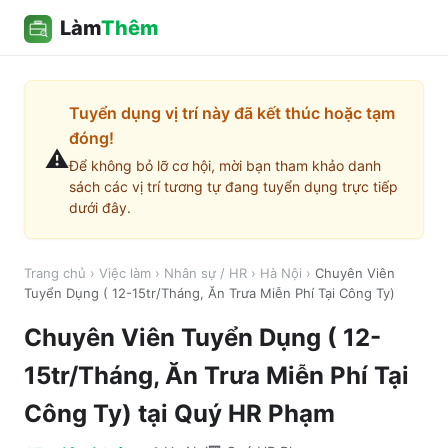
Làm
Thêm
Tuyển dụng vị trí này đã kết thúc hoặc tạm
đóng!
⚠️
Để không bỏ lỡ cơ hội, mời bạn tham khảo danh
sách các vị trí tương tự đang tuyển dụng trực tiếp
dưới đây.
Trang chủ
›
Việc làm
›
Nhân sự / HR
›
Hà Nội
›
Chuyên Viên
Tuyển Dụng ( 12-15tr/Tháng, Ăn Trưa Miễn Phí Tại Công Ty)
Chuyên Viên Tuyển Dụng ( 12-
15tr/Tháng, Ăn Trưa Miễn Phí Tại
Công Ty)
tại
Quý HR Phạm