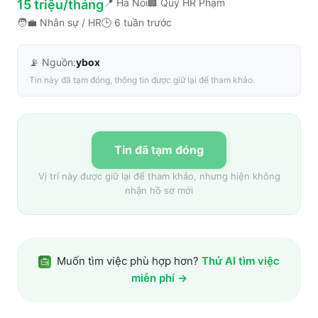
📍
Ha Noi
🏢
Quý HR Phạm
15 triệu/tháng
🧑‍💼
Nhân sự / HR
🕒
6 tuần trước
📡 Nguồn:
ybox
Tin này đã tạm đóng, thông tin được giữ lại để tham khảo.
Tin đã tạm đóng
Vị trí này được giữ lại để tham khảo, nhưng hiện không
nhận hồ sơ mới
Muốn tìm việc phù hợp hơn?
Thử AI tìm việc
miễn phí →