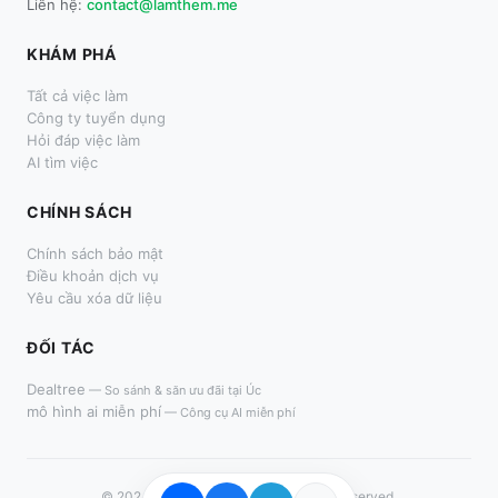
Liên hệ:
contact@lamthem.me
KHÁM PHÁ
Tất cả việc làm
Công ty tuyển dụng
Hỏi đáp việc làm
AI tìm việc
CHÍNH SÁCH
Chính sách bảo mật
Điều khoản dịch vụ
Yêu cầu xóa dữ liệu
ĐỐI TÁC
Dealtree
—
So sánh & săn ưu đãi tại Úc
mô hình ai miễn phí
—
Công cụ AI miễn phí
© 2024–
2026
LàmThêm.me. All rights reserved.