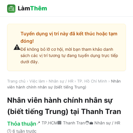
Làm
Thêm
Tuyển dụng vị trí này đã kết thúc hoặc tạm
đóng!
⚠️
Để không bỏ lỡ cơ hội, mời bạn tham khảo danh
sách các vị trí tương tự đang tuyển dụng trực tiếp
dưới đây.
Trang chủ
›
Việc làm
›
Nhân sự / HR
›
TP. Hồ Chí Minh
›
Nhân
viên hành chính nhân sự (biết tiếng Trung)
Nhân viên hành chính nhân sự
(biết tiếng Trung)
tại
Thanh Tran
📍
TP.HCM
🏢
Thanh Tran
🧑‍💼
Nhân sự / HR
Thỏa thuận
🕒
6 tuần trước