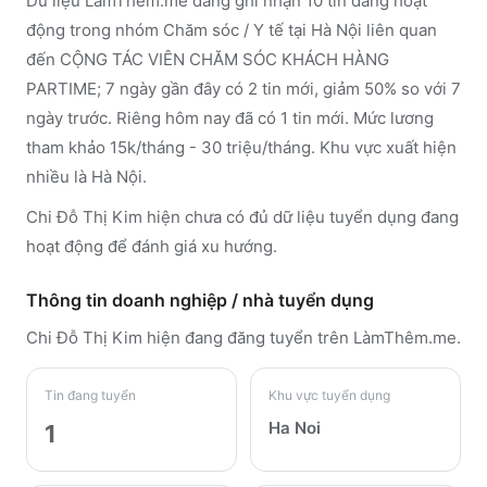
Dữ liệu LàmThêm.me đang ghi nhận 10 tin đang hoạt
động trong nhóm Chăm sóc / Y tế tại Hà Nội liên quan
đến CỘNG TÁC VIÊN CHĂM SÓC KHÁCH HÀNG
PARTIME; 7 ngày gần đây có 2 tin mới, giảm 50% so với 7
ngày trước. Riêng hôm nay đã có 1 tin mới. Mức lương
tham khảo 15k/tháng - 30 triệu/tháng. Khu vực xuất hiện
nhiều là Hà Nội.
Chi Đỗ Thị Kim hiện chưa có đủ dữ liệu tuyển dụng đang
hoạt động để đánh giá xu hướng.
Thông tin doanh nghiệp / nhà tuyển dụng
Chi Đỗ Thị Kim
hiện đang đăng tuyển trên LàmThêm.me
.
Tin đang tuyển
Khu vực tuyển dụng
Ha Noi
1