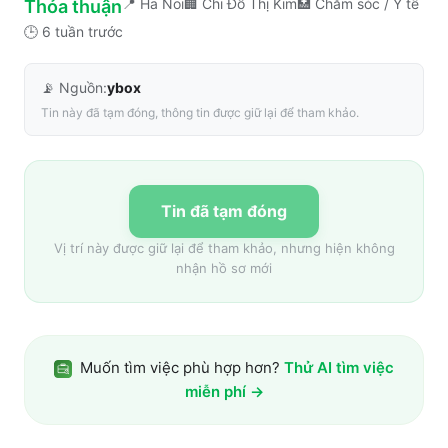
📍
Ha Noi
🏢
Chi Đỗ Thị Kim
🏥
Chăm sóc / Y tế
Thỏa thuận
🕒
6 tuần trước
📡 Nguồn:
ybox
Tin này đã tạm đóng, thông tin được giữ lại để tham khảo.
Tin đã tạm đóng
Vị trí này được giữ lại để tham khảo, nhưng hiện không
nhận hồ sơ mới
Muốn tìm việc phù hợp hơn?
Thử AI tìm việc
miễn phí →