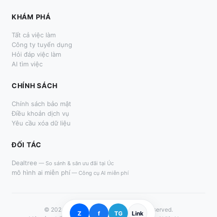
KHÁM PHÁ
Tất cả việc làm
Công ty tuyển dụng
Hỏi đáp việc làm
AI tìm việc
CHÍNH SÁCH
Chính sách bảo mật
Điều khoản dịch vụ
Yêu cầu xóa dữ liệu
ĐỐI TÁC
Dealtree
—
So sánh & săn ưu đãi tại Úc
mô hình ai miễn phí
—
Công cụ AI miễn phí
© 2024–
2026
LàmThêm.me. All rights reserved.
Z
f
TG
Link