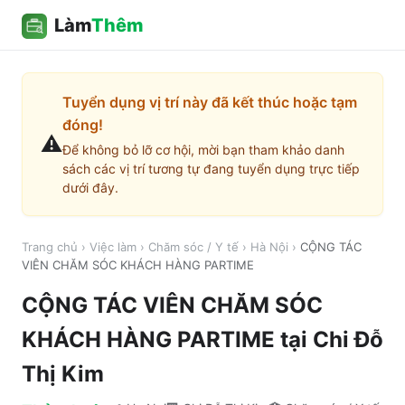
Làm
Thêm
Tuyển dụng vị trí này đã kết thúc hoặc tạm
đóng!
⚠️
Để không bỏ lỡ cơ hội, mời bạn tham khảo danh
sách các vị trí tương tự đang tuyển dụng trực tiếp
dưới đây.
Trang chủ
›
Việc làm
›
Chăm sóc / Y tế
›
Hà Nội
›
CỘNG TÁC
VIÊN CHĂM SÓC KHÁCH HÀNG PARTIME
CỘNG TÁC VIÊN CHĂM SÓC
KHÁCH HÀNG PARTIME
tại
Chi Đỗ
Thị Kim