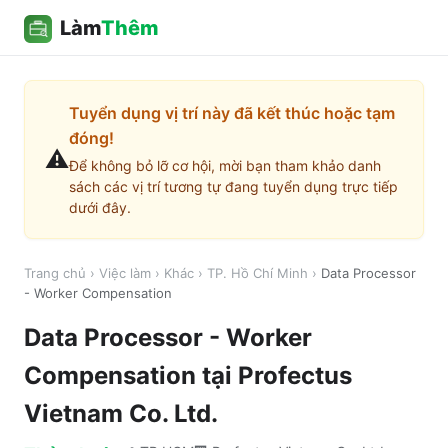
Làm
Thêm
Tuyển dụng vị trí này đã kết thúc hoặc tạm
đóng!
⚠️
Để không bỏ lỡ cơ hội, mời bạn tham khảo danh
sách các vị trí tương tự đang tuyển dụng trực tiếp
dưới đây.
Trang chủ
›
Việc làm
›
Khác
›
TP. Hồ Chí Minh
›
Data Processor
- Worker Compensation
Data Processor - Worker
Compensation
tại
Profectus
Vietnam Co. Ltd.