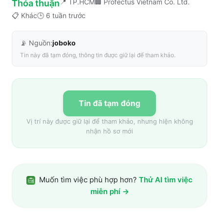
📍
TP.HCM
🏢
Profectus Vietnam Co. Ltd.
Thỏa thuận
📋
Khác
🕒
6 tuần trước
📡 Nguồn:
joboko
Tin này đã tạm đóng, thông tin được giữ lại để tham khảo.
Tin đã tạm đóng
Vị trí này được giữ lại để tham khảo, nhưng hiện không
nhận hồ sơ mới
Muốn tìm việc phù hợp hơn?
Thử AI tìm việc
miễn phí →