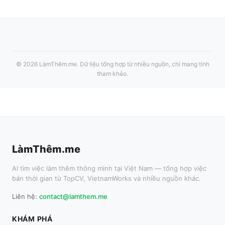
©
2026
LàmThêm.me
. Dữ liệu tổng hợp từ nhiều nguồn, chỉ mang tính
tham khảo.
LàmThêm.me
AI tìm việc làm thêm thông minh tại Việt Nam — tổng hợp việc
bán thời gian từ TopCV, VietnamWorks và nhiều nguồn khác.
Liên hệ:
contact@lamthem.me
KHÁM PHÁ