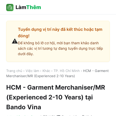
Làm
Thêm
Tuyển dụng vị trí này đã kết thúc hoặc tạm
đóng!
⚠️
Để không bỏ lỡ cơ hội, mời bạn tham khảo danh
sách các vị trí tương tự đang tuyển dụng trực tiếp
dưới đây.
Trang chủ
›
Việc làm
›
Khác
›
TP. Hồ Chí Minh
›
HCM - Garment
Merchaniser/MR (Experienced 2-10 Years)
HCM - Garment Merchaniser/MR
(Experienced 2-10 Years)
tại
Bando Vina