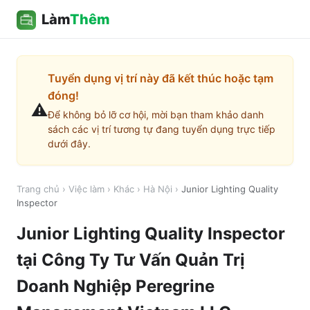
Làm
Thêm
Tuyển dụng vị trí này đã kết thúc hoặc tạm
đóng!
⚠️
Để không bỏ lỡ cơ hội, mời bạn tham khảo danh
sách các vị trí tương tự đang tuyển dụng trực tiếp
dưới đây.
Trang chủ
›
Việc làm
›
Khác
›
Hà Nội
›
Junior Lighting Quality
Inspector
Junior Lighting Quality Inspector
tại
Công Ty Tư Vấn Quản Trị
Doanh Nghiệp Peregrine