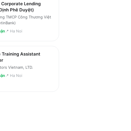
 Corporate Lending
Định Phê Duyệt)
ng TMCP Công Thương Việt
tinBank)
uận
📍
Ha Noi
 Training Assistant
er
ors Vietnam, LTD.
uận
📍
Ha Noi