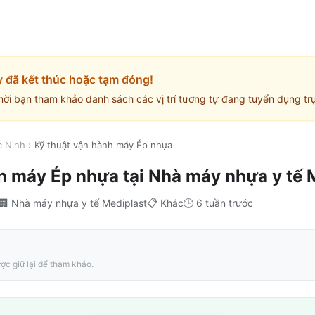
y đã kết thúc hoặc tạm đóng!
mời bạn tham khảo danh sách các vị trí tương tự đang tuyển dụng trự
c Ninh
›
Kỹ thuật vận hành máy Ép nhựa
nh máy Ép nhựa
tại
Nhà máy nhựa y tế 
🏢
Nhà máy nhựa y tế Mediplast
📋
Khác
🕒
6 tuần trước
ợc giữ lại để tham khảo.