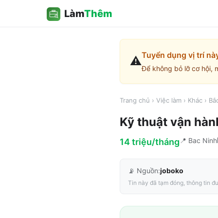
Làm
Thêm
Tuyển dụng vị trí nà
⚠️
Để không bỏ lỡ cơ hội, 
Trang chủ
›
Việc làm
›
Khác
›
Bắ
Kỹ thuật vận hà
📍
Bac Ninh
14 triệu/tháng
📡 Nguồn:
joboko
Tin này đã tạm đóng, thông tin đư