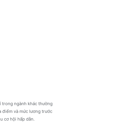
rí trong ngành
khác
thường
a điểm và mức lương trước
u cơ hội hấp dẫn.