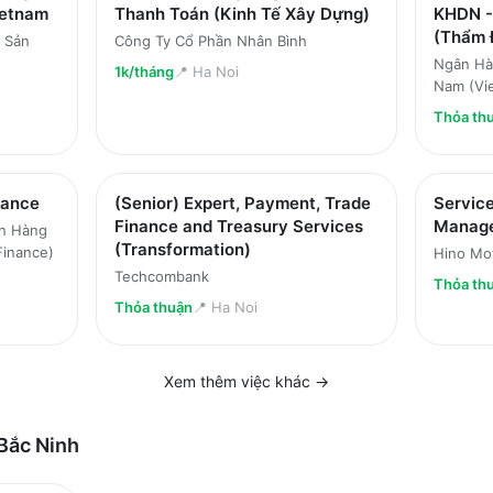
ietnam
Thanh Toán (Kinh Tế Xây Dựng)
KHDN -
(Thẩm 
 Sản
Công Ty Cổ Phần Nhân Bình
Ngân Hà
1k/tháng
📍
Ha Noi
Nam (Vie
Thỏa th
iance
(Senior) Expert, Payment, Trade
Service
Finance and Treasury Services
Manag
ân Hàng
(Transformation)
Finance)
Hino Mot
Techcombank
Thỏa th
Thỏa thuận
📍
Ha Noi
Xem thêm việc
khác
→
Bắc Ninh