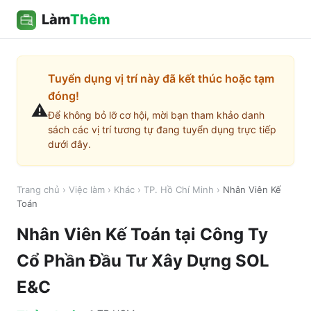
Làm
Thêm
Tuyển dụng vị trí này đã kết thúc hoặc tạm
đóng!
⚠️
Để không bỏ lỡ cơ hội, mời bạn tham khảo danh
sách các vị trí tương tự đang tuyển dụng trực tiếp
dưới đây.
Trang chủ
›
Việc làm
›
Khác
›
TP. Hồ Chí Minh
›
Nhân Viên Kế
Toán
Nhân Viên Kế Toán
tại
Công Ty
Cổ Phần Đầu Tư Xây Dựng SOL
E&C