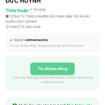
ĐỨC HUYNH
📍
TP.HCM
Thỏa thuận
🏢
CÔNG TY TRÁCH NHIỆM HỮU HẠN VẬN TẢI VÀ XÂY
DỰNG ĐỨC HUYNH
📋
Khác
🕒
6 tuần trước
📡 Nguồn:
vietnamworks
Tin này đã tạm đóng, thông tin được giữ lại để tham khảo.
Tin đã tạm đóng
Vị trí này được giữ lại để tham khảo, nhưng hiện không
nhận hồ sơ mới