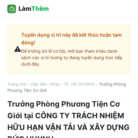
Làm
Thêm
Tuyển dụng vị trí này đã kết thúc hoặc tạm
đóng!
⚠️
Để không bỏ lỡ cơ hội, mời bạn tham khảo danh
sách các vị trí tương tự đang tuyển dụng trực tiếp
dưới đây.
Trang chủ
›
Việc làm
›
Khác
›
TP. Hồ Chí Minh
›
Trưởng Phòng
Phương Tiện Cơ Giới
Trưởng Phòng Phương Tiện Cơ
Giới
tại
CÔNG TY TRÁCH NHIỆM
HỮU HẠN VẬN TẢI VÀ XÂY DỰNG