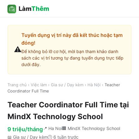
Làm
Thêm
Tuyển dụng vị trí này đã kết thúc hoặc tạm
đóng!
⚠️
Để không bỏ lỡ cơ hội, mời bạn tham khảo danh
sách các vị trí tương tự đang tuyển dụng trực tiếp
dưới đây.
Trang chủ
›
Việc làm
›
Gia sư / Dạy kèm
›
Hà Nội
›
Teacher
Coordinator Full Time
Teacher Coordinator Full Time
tại
MindX Technology School
📍
Ha Noi
🏢
MindX Technology School
9 triệu/tháng
📖
Gia sư / Dạy kèm
🕒
6 tuần trước