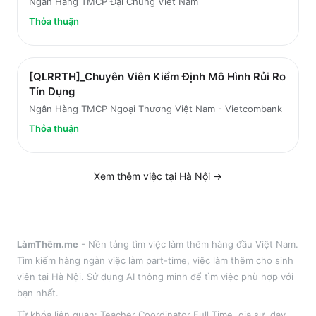
Ngân Hàng TMCP Đại Chúng Việt Nam
Thỏa thuận
[QLRRTH]_Chuyên Viên Kiểm Định Mô Hình Rủi Ro
Tín Dụng
Ngân Hàng TMCP Ngoại Thương Việt Nam - Vietcombank
Thỏa thuận
Xem thêm việc tại
Hà Nội
→
LàmThêm.me
- Nền tảng tìm việc làm thêm hàng đầu Việt Nam.
Tìm kiếm hàng ngàn việc làm part-time, việc làm thêm cho sinh
viên tại
Hà Nội
. Sử dụng AI thông minh để tìm việc phù hợp với
bạn nhất.
Từ khóa liên quan:
Teacher Coordinator Full Time
,
gia sư, dạy