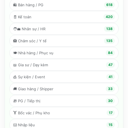
🛍️
Bán hàng / PG
618
🧾
Kế toán
420
🧑‍💼
Nhân sự / HR
138
🏥
Chăm sóc / Y tế
135
🍽️
Nhà hàng / Phục vụ
84
📖
Gia sư / Dạy kèm
47
🎪
Sự kiện / Event
41
🚚
Giao hàng / Shipper
33
🎁
PG / Tiếp thị
30
🏋️
Bốc vác / Phụ kho
17
⌨️
Nhập liệu
15