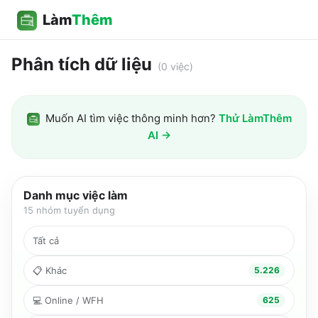
Làm
Thêm
Phân tích dữ liệu
(
0
việc)
Muốn AI tìm việc thông minh hơn?
Thử LàmThêm
AI →
Danh mục việc làm
15
nhóm tuyển dụng
Tất cả
📋
Khác
5.226
💻
Online / WFH
625