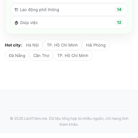
🏗️
Lao động phổ thông
14
🏠
Giúp việc
12
Hot city:
Hà Nội
TP. Hồ Chí Minh
Hải Phòng
Đà Nẵng
Cần Thơ
TP. Hồ Chí Minh
©
2026
LàmThêm.me
. Dữ liệu tổng hợp từ nhiều nguồn, chỉ mang tính
tham khảo.