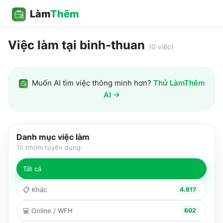
Làm
Thêm
Việc làm tại binh-thuan
(
0
việc)
Muốn AI tìm việc thông minh hơn?
Thử LàmThêm
AI →
Danh mục việc làm
15
nhóm tuyển dụng
Tất cả
📋
Khác
4.917
💻
Online / WFH
602