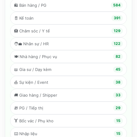
🛍️
Bán hàng / PG
584
🧾
Kế toán
391
🏥
Chăm sóc / Y tế
129
🧑‍💼
Nhân sự / HR
122
🍽️
Nhà hàng / Phục vụ
82
📖
Gia sư / Dạy kèm
45
🎪
Sự kiện / Event
38
🚚
Giao hàng / Shipper
33
🎁
PG / Tiếp thị
29
🏋️
Bốc vác / Phụ kho
15
⌨️
Nhập liệu
15