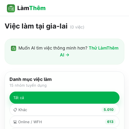
Làm
Thêm
Việc làm tại gia-lai
(
0
việc)
Muốn AI tìm việc thông minh hơn?
Thử LàmThêm
AI →
Danh mục việc làm
15
nhóm tuyển dụng
Tất cả
📋
Khác
5.010
💻
Online / WFH
613