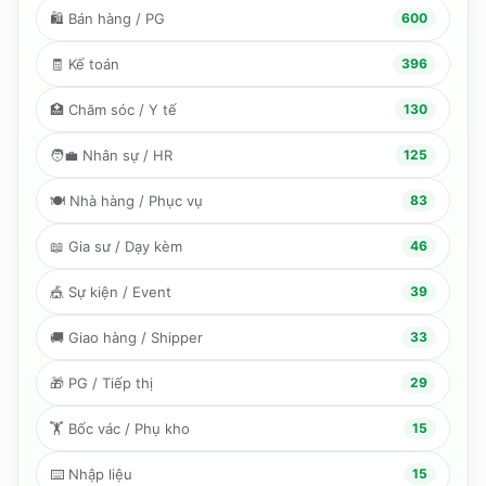
🛍️
Bán hàng / PG
600
🧾
Kế toán
396
🏥
Chăm sóc / Y tế
130
🧑‍💼
Nhân sự / HR
125
🍽️
Nhà hàng / Phục vụ
83
📖
Gia sư / Dạy kèm
46
🎪
Sự kiện / Event
39
🚚
Giao hàng / Shipper
33
🎁
PG / Tiếp thị
29
🏋️
Bốc vác / Phụ kho
15
⌨️
Nhập liệu
15