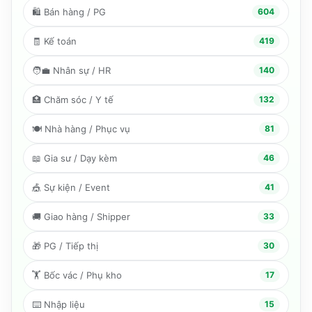
🛍️
Bán hàng / PG
604
🧾
Kế toán
419
🧑‍💼
Nhân sự / HR
140
🏥
Chăm sóc / Y tế
132
🍽️
Nhà hàng / Phục vụ
81
📖
Gia sư / Dạy kèm
46
🎪
Sự kiện / Event
41
🚚
Giao hàng / Shipper
33
🎁
PG / Tiếp thị
30
🏋️
Bốc vác / Phụ kho
17
⌨️
Nhập liệu
15