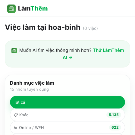
Làm
Thêm
Việc làm tại hoa-binh
(
0
việc)
Muốn AI tìm việc thông minh hơn?
Thử LàmThêm
AI →
Danh mục việc làm
15
nhóm tuyển dụng
Tất cả
📋
Khác
5.135
💻
Online / WFH
622