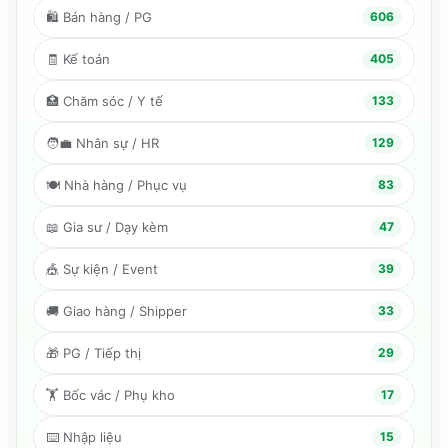
🛍️
Bán hàng / PG
606
🧾
Kế toán
405
🏥
Chăm sóc / Y tế
133
🧑‍💼
Nhân sự / HR
129
🍽️
Nhà hàng / Phục vụ
83
📖
Gia sư / Dạy kèm
47
🎪
Sự kiện / Event
39
🚚
Giao hàng / Shipper
33
🎁
PG / Tiếp thị
29
🏋️
Bốc vác / Phụ kho
17
⌨️
Nhập liệu
15