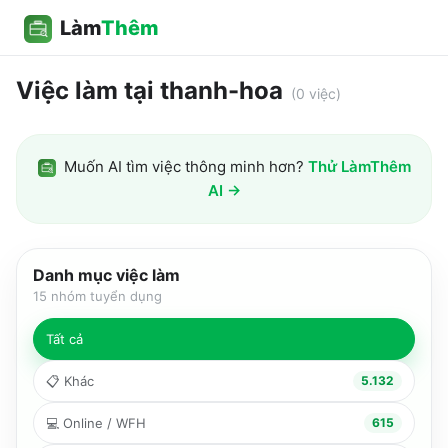
Làm
Thêm
Việc làm tại thanh-hoa
(
0
việc)
Muốn AI tìm việc thông minh hơn?
Thử LàmThêm
AI →
Danh mục việc làm
15
nhóm tuyển dụng
Tất cả
📋
Khác
5.132
💻
Online / WFH
615