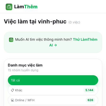
Làm
Thêm
Việc làm tại vinh-phuc
(
0
việc)
Muốn AI tìm việc thông minh hơn?
Thử LàmThêm
AI →
Danh mục việc làm
15
nhóm tuyển dụng
Tất cả
📋
Khác
5.144
💻
Online / WFH
626