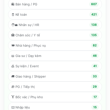
🛍️
Bán hàng / PG
607
🧾
Kế toán
421
🧑‍💼
Nhân sự / HR
138
🏥
Chăm sóc / Y tế
135
🍽️
Nhà hàng / Phục vụ
82
📖
Gia sư / Dạy kèm
46
🎪
Sự kiện / Event
41
🚚
Giao hàng / Shipper
33
🎁
PG / Tiếp thị
29
🏋️
Bốc vác / Phụ kho
17
⌨️
Nhập liệu
15