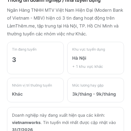
Thông tin doanh nghiệp / nhà tuyển dụng
Ngân Hàng TNHH MTV Việt Nam Hiện Đại (Modern Bank
of Vietnam - MBV)
hiện có 3 tin đang hoạt động trên
LàmThêm.me
, tập trung tại Hà Nội, TP. Hồ Chí Minh
và
thường tuyển các nhóm việc như Khác
.
Tin đang tuyển
Khu vực tuyển dụng
Hà Nội
3
+
1
khu vực khác
Nhóm vị trí thường tuyển
Mức lương hay gặp
Khác
3k/tháng - 9k/tháng
Doanh nghiệp này đang xuất hiện qua các kênh:
vietnamworks
.
Tin tuyển mới nhất được cập nhật vào
31/7/2026
.