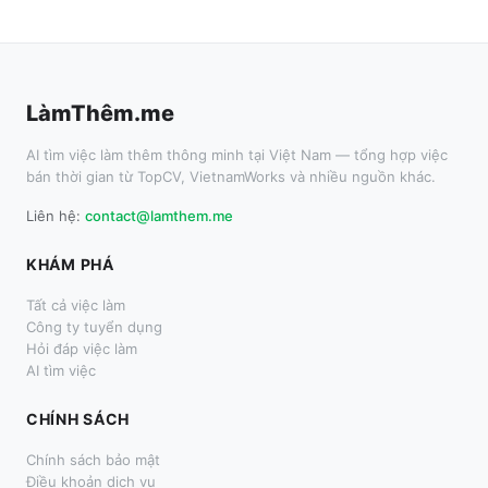
LàmThêm.me
AI tìm việc làm thêm thông minh tại Việt Nam — tổng hợp việc
bán thời gian từ TopCV, VietnamWorks và nhiều nguồn khác.
Liên hệ:
contact@lamthem.me
KHÁM PHÁ
Tất cả việc làm
Công ty tuyển dụng
Hỏi đáp việc làm
AI tìm việc
CHÍNH SÁCH
Chính sách bảo mật
Điều khoản dịch vụ