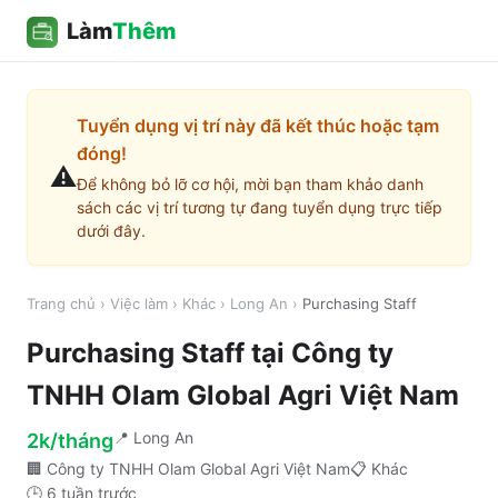
Làm
Thêm
Tuyển dụng vị trí này đã kết thúc hoặc tạm
đóng!
⚠️
Để không bỏ lỡ cơ hội, mời bạn tham khảo danh
sách các vị trí tương tự đang tuyển dụng trực tiếp
dưới đây.
Trang chủ
›
Việc làm
›
Khác
›
Long An
›
Purchasing Staff
Purchasing Staff
tại
Công ty
TNHH Olam Global Agri Việt Nam
📍
Long An
2k/tháng
🏢
Công ty TNHH Olam Global Agri Việt Nam
📋
Khác
🕒
6 tuần trước