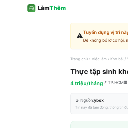
Làm
Thêm
Tuyển dụng vị trí nà
⚠️
Để không bỏ lỡ cơ hội, 
Trang chủ
›
Việc làm
›
Kho bãi /
Thực tập sinh kh
📍
TP.HCM

4 triệu/tháng
📡 Nguồn:
ybox
Tin này đã tạm đóng, thông tin đư