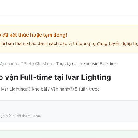
y đã kết thúc hoặc tạm đóng!
mời bạn tham khảo danh sách các vị trí tương tự đang tuyển dụng trự
 Vận hành
›
TP. Hồ Chí Minh
›
Thực tập sinh kho vận Full-time
o vận Full-time
tại
Ivar Lighting

Ivar Lighting
📦
Kho bãi / Vận hành
🕒
5 tuần trước
ợc giữ lại để tham khảo.