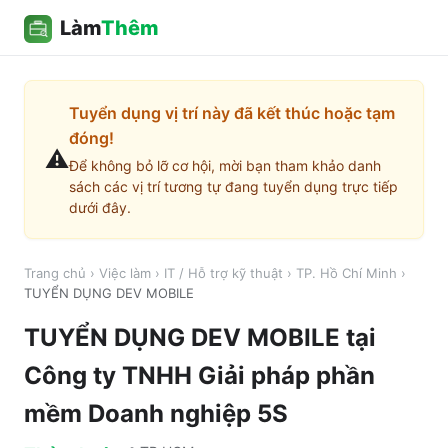
Làm
Thêm
Tuyển dụng vị trí này đã kết thúc hoặc tạm
đóng!
⚠️
Để không bỏ lỡ cơ hội, mời bạn tham khảo danh
sách các vị trí tương tự đang tuyển dụng trực tiếp
dưới đây.
Trang chủ
›
Việc làm
›
IT / Hỗ trợ kỹ thuật
›
TP. Hồ Chí Minh
›
TUYỂN DỤNG DEV MOBILE
TUYỂN DỤNG DEV MOBILE
tại
Công ty TNHH Giải pháp phần
mềm Doanh nghiệp 5S