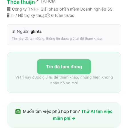
📍
TP.HCM
Thỏa thuận
🏢
Công ty TNHH Giải pháp phần mềm Doanh nghiệp 5S
🖥️
IT / Hỗ trợ kỹ thuật
🕒
6 tuần trước
📡 Nguồn:
glints
Tin này đã tạm đóng, thông tin được giữ lại để tham khảo.
Tin đã tạm đóng
Vị trí này được giữ lại để tham khảo, nhưng hiện không
nhận hồ sơ mới
Muốn tìm việc phù hợp hơn?
Thử AI tìm việc
miễn phí →