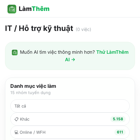
Làm
Thêm
IT / Hỗ trợ kỹ thuật
(
0
việc)
Muốn AI tìm việc thông minh hơn?
Thử LàmThêm
AI →
Danh mục việc làm
15
nhóm tuyển dụng
Tất cả
📋
Khác
5.158
💻
Online / WFH
611