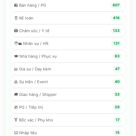
🛍️
Bán hàng / PG
607
🧾
Kế toán
416
🏥
Chăm sóc / Y tế
133
🧑‍💼
Nhân sự / HR
131
🍽️
Nhà hàng / Phục vụ
83
📖
Gia sư / Dạy kèm
47
🎪
Sự kiện / Event
40
🚚
Giao hàng / Shipper
33
🎁
PG / Tiếp thị
29
🏋️
Bốc vác / Phụ kho
17
⌨️
Nhập liệu
15