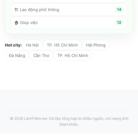
🏗️
Lao động phổ thông
14
🏠
Giúp việc
12
Hot city:
Hà Nội
TP. Hồ Chí Minh
Hải Phòng
Đà Nẵng
Cần Thơ
TP. Hồ Chí Minh
©
2026
LàmThêm.me
. Dữ liệu tổng hợp từ nhiều nguồn, chỉ mang tính
tham khảo.