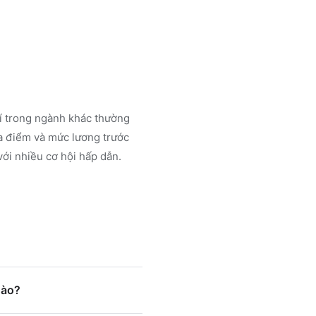
rí trong ngành
khác
thường
a điểm và mức lương trước
ới nhiều cơ hội hấp dẫn.
nào?