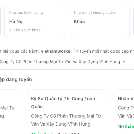
Khu vực tuyển dụng
Nhóm vị trí thường tuyển
Hà Nội
Khác
+
1
khu vực khác
t hiện qua các kênh:
vietnamworks
.
Tin tuyển mới nhất được cập n
Công Ty Cổ Phần Thương Mại Tư Vấn Và Xây Dựng Vĩnh Hưng
→
iệp đang tuyển
Kỹ Sư Quản Lý Thi Công Toàn
Nhân V
Quốc
Mại Tư
Công T
ng
Công Ty Cổ Phần Thương Mại Tư
Vấn Và
Vấn Và Xây Dựng Vĩnh Hưng
1k/thá