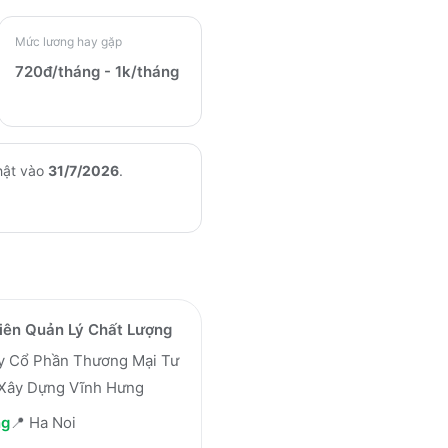
Mức lương hay gặp
720đ/tháng - 1k/tháng
hật vào
31/7/2026
.
iên Quản Lý Chất Lượng
y Cổ Phần Thương Mại Tư
 Xây Dựng Vĩnh Hưng
ng
📍
Ha Noi