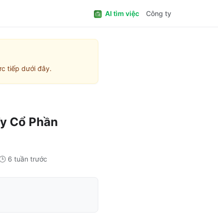
AI tìm việc
Công ty
c tiếp dưới đây.
y Cổ Phần
🕒
6 tuần trước