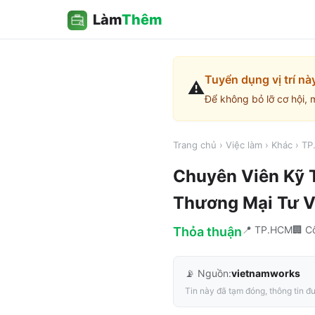
Làm
Thêm
Tuyển dụng vị trí nà
⚠️
Để không bỏ lỡ cơ hội, 
Trang chủ
›
Việc làm
›
Khác
›
TP
Chuyên Viên Kỹ 
Thương Mại Tư V
📍
TP.HCM
🏢
C
Thỏa thuận
📡 Nguồn:
vietnamworks
Tin này đã tạm đóng, thông tin đư